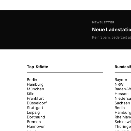
NEWSLETTER
Neue Ladestati
Kein Spam. Jederzeit a
Top-Städte
Bundesl
Berlin
Bayern
Hamburg
NRW
München
Baden-W
Köln
Hessen
Frankfurt
Nieders
Düsseldorf
Sachsen
Stuttgart
Berlin
Leipzig
Hambur
Dortmund
Rheinlan
Bremen
Schleswi
Hannover
Thüring