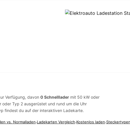
ur Verfügung, davon
0 Schnelllader
mit 50 kW oder
r
oder
Typ 2
ausgerüstet und rund um die Uhr
yp findest du auf der
interaktiven Ladekarte
.
den vs. Normalladen
·
Ladekarten Vergleich
·
Kostenlos laden
·
Steckertypen