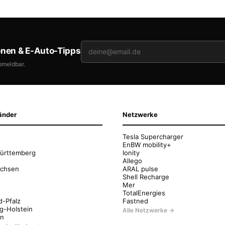
onen & E-Auto-Tipps
bmeldbar.
änder
Netzwerke
Tesla Supercharger
EnBW mobility+
ürttemberg
Ionity
Allego
achsen
ARAL pulse
Shell Recharge
Mer
g
TotalEnergies
d-Pfalz
Fastned
g-Holstein
Alle Netzwerke →
en