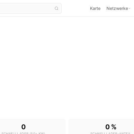
Karte
Netzwerke
Ladestationen in Aiello del Friuli
1 Stationen · 0 Schnelllader
0
0 %
SCHNELLLADER (50+ KW)
SCHNELLLADER-ANTEIL