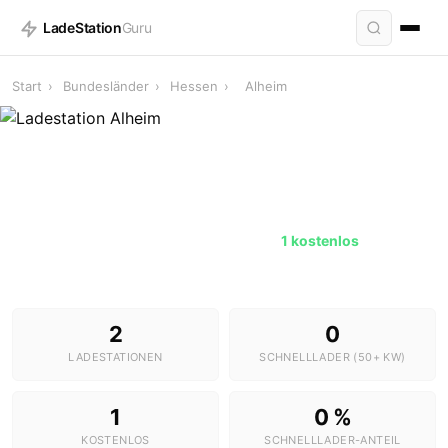
LadeStation
Guru
Start
›
Bundesländer
›
Hessen
›
Alheim
Ladestationen in Alheim
2 Stationen · 0 Schnelllader ·
1 kostenlos
2
0
LADESTATIONEN
SCHNELLLADER (50+ KW)
1
0 %
KOSTENLOS
SCHNELLLADER-ANTEIL