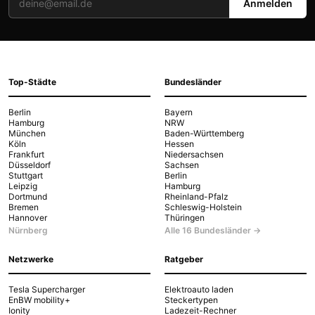
Anmelden
Top-Städte
Bundesländer
Berlin
Bayern
Hamburg
NRW
München
Baden-Württemberg
Köln
Hessen
Frankfurt
Niedersachsen
Düsseldorf
Sachsen
Stuttgart
Berlin
Leipzig
Hamburg
Dortmund
Rheinland-Pfalz
Bremen
Schleswig-Holstein
Hannover
Thüringen
Nürnberg
Alle 16 Bundesländer →
Netzwerke
Ratgeber
Tesla Supercharger
Elektroauto laden
EnBW mobility+
Steckertypen
Ionity
Ladezeit-Rechner