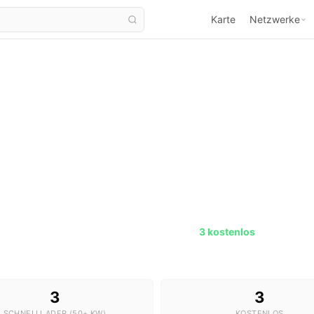
Karte
Netzwerke
Ladestationen in Alzenau
16 Stationen · 3 Schnelllader ·
3 kostenlos
3
3
SCHNELLLADER (50+ KW)
KOSTENLOS