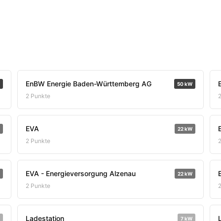
EnBW Energie Baden-Württemberg AG
50 kW
2 Punkte
EVA
22 kW
2 Punkte
EVA - Energieversorgung Alzenau
22 kW
2 Punkte
Ladestation
7 kW