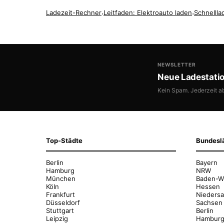
Ladezeit-Rechner
·
Leitfaden: Elektroauto laden
·
Schnellla
NEWSLETTER
Neue Ladestati
Kein Spam. Jederzeit a
Top-Städte
Bundesl
Berlin
Bayern
Hamburg
NRW
München
Baden-W
Köln
Hessen
Frankfurt
Nieders
Düsseldorf
Sachsen
Stuttgart
Berlin
Leipzig
Hambur