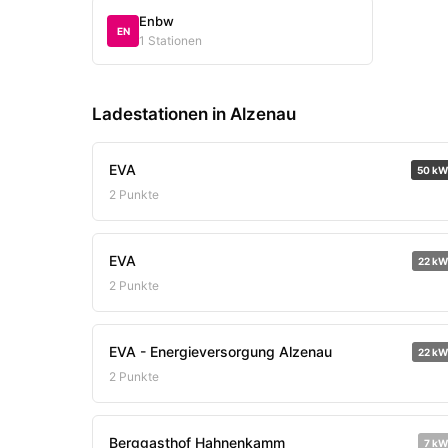
Enbw
EN
1 Stationen
Ladestationen in Alzenau
EVA
50 kW
2 Punkte
EVA
22 kW
2 Punkte
EVA - Energieversorgung Alzenau
22 kW
2 Punkte
Berggasthof Hahnenkamm
7 kW