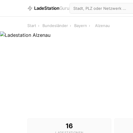
LadeStation
Guru
Start
›
Bundesländer
›
Bayern
›
Alzenau
16
LADESTATIONEN