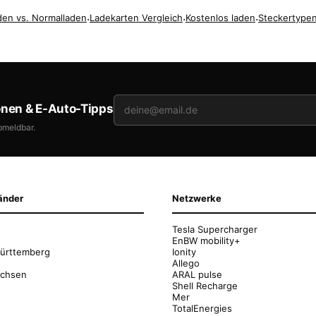
den vs. Normalladen
·
Ladekarten Vergleich
·
Kostenlos laden
·
Steckertypen
onen & E-Auto-Tipps
bmeldbar.
änder
Netzwerke
Tesla Supercharger
EnBW mobility+
ürttemberg
Ionity
Allego
achsen
ARAL pulse
Shell Recharge
Mer
g
TotalEnergies