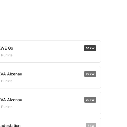
EWE Go
50 kW
2 Punkte
EVA Alzenau
22 kW
2 Punkte
EVA Alzenau
22 kW
2 Punkte
Ladestation
7 kW