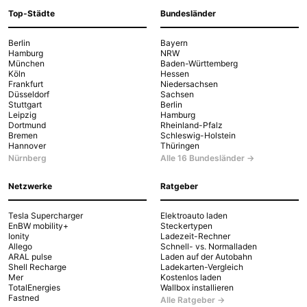
Top-Städte
Bundesländer
Berlin
Bayern
Hamburg
NRW
München
Baden-Württemberg
Köln
Hessen
Frankfurt
Niedersachsen
Düsseldorf
Sachsen
Stuttgart
Berlin
Leipzig
Hamburg
Dortmund
Rheinland-Pfalz
Bremen
Schleswig-Holstein
Hannover
Thüringen
Nürnberg
Alle 16 Bundesländer →
Netzwerke
Ratgeber
Tesla Supercharger
Elektroauto laden
EnBW mobility+
Steckertypen
Ionity
Ladezeit-Rechner
Allego
Schnell- vs. Normalladen
ARAL pulse
Laden auf der Autobahn
Shell Recharge
Ladekarten-Vergleich
Mer
Kostenlos laden
TotalEnergies
Wallbox installieren
Fastned
Alle Ratgeber →