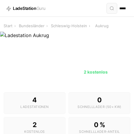
LadeStation
Guru
Start
›
Bundesländer
›
Schleswig-Holstein
›
Aukrug
Ladestationen in Aukrug
4 Stationen · 0 Schnelllader ·
2 kostenlos
4
0
LADESTATIONEN
SCHNELLLADER (50+ KW)
2
0 %
KOSTENLOS
SCHNELLLADER-ANTEIL