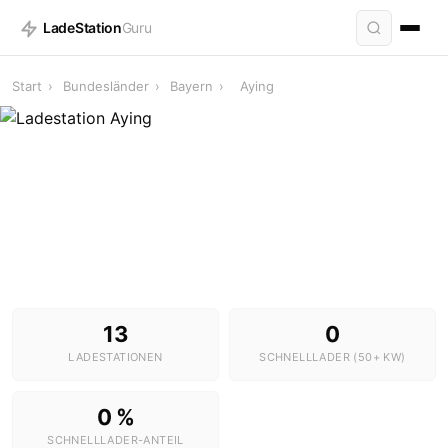
LadeStation
Guru
Start
›
Bundesländer
›
Bayern
›
Aying
Ladestationen in Aying
13 Stationen · 0 Schnelllader
13
0
LADESTATIONEN
SCHNELLLADER (50+ KW)
0 %
SCHNELLLADER-ANTEIL