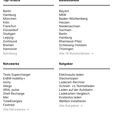
Top-Städte
Bundesländer
Berlin
Bayern
Hamburg
NRW
München
Baden-Württemberg
Köln
Hessen
Frankfurt
Niedersachsen
Düsseldorf
Sachsen
Stuttgart
Berlin
Leipzig
Hamburg
Dortmund
Rheinland-Pfalz
Bremen
Schleswig-Holstein
Hannover
Thüringen
Nürnberg
Alle 16 Bundesländer →
Netzwerke
Ratgeber
Tesla Supercharger
Elektroauto laden
EnBW mobility+
Steckertypen
Ionity
Ladezeit-Rechner
Allego
Schnell- vs. Normalladen
ARAL pulse
Laden auf der Autobahn
Shell Recharge
Ladekarten-Vergleich
Mer
Kostenlos laden
TotalEnergies
Wallbox installieren
Fastned
Alle Ratgeber →
Alle Netzwerke →