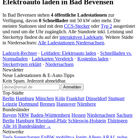
Elektroauto laden in Bad Bevensen
In Bad Bevensen stehen
4 öffentliche Ladestationen
zur
Verfügung, davon
0 Schnelllader
mit 50 kW oder mehr. Die
meisten Stationen sind mit dem
CCS-Stecker
oder
Typ 2
ausgerüstet
und rund um die Uhr zugänglich. Alle Standorte inkl. Leistung und
Steckertyp findest du auf der
interaktiven Ladekarte
. Weitere Städte
in Niedersachsen:
Alle Ladestationen Niedersachsen
.
Ladezeit-Rechner
·
Leitfaden: Elektroauto laden
·
Schnellladen vs.
Normalladen
·
Ladekarten Vergleich
·
Kostenlos laden
·
Steckertypen erklärt
·
Niedersachsen
Newsletter
Neue Ladestationen & E-Auto-Tipps
Kein Spam. Jederzeit abmeldbar.
Anmelden
Top-Städte
Berlin
Hamburg
München
Köln
Frankfurt
Düsseldorf
Stuttgart
Leipzig
Dortmund
Bremen
Hannover
Nürnberg
Bundesländer
Bayern
NRW
Baden-Württemberg
Hessen
Niedersachsen
Sachsen
Berlin
Hamburg
Rheinland-Pfalz
Schleswig-Holstein
Thüringen
Alle 16 Bundesländer →
Netzwerke
Tesla Supercharger
EnBW mobility+
Ionity
Allego
ARAL pulse