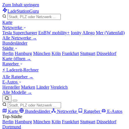
Zum Inhalt springen
LadeStation
Guru
Karte
Netzwerke
Tesla Supercharger
EnBW mobility+
Ionity
Allego
Mer (Vattenfall)
Alle Netzwerke →
Bundesländer
Städte
Berlin
Hamburg
München
Köln
Frankfurt
Stuttgart
Düsseldorf
Karte öffnen →
Ratgeber
⚡ Ladezeit-Rechner
Alle Ratgeber →
E-Autos
Hersteller
Marken
Länder
Vergleich
Alle Modelle →
Karte
Bundesländer
Netzwerke
Ratgeber
E-Autos
Top-Städte
Berlin
Hamburg
München
Köln
Frankfurt
Stuttgart
Düsseldorf
Dortmund