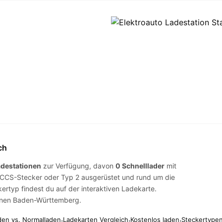
ch
adestationen
zur Verfügung, davon
0 Schnelllader
mit
CCS-Stecker
oder
Typ 2
ausgerüstet und rund um die
kertyp findest du auf der
interaktiven Ladekarte
.
ionen Baden-Württemberg
.
den vs. Normalladen
·
Ladekarten Vergleich
·
Kostenlos laden
·
Steckertypen