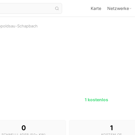
Karte
Netzwerke
ppoldsau-Schapbach
tationen in Bad Rippoldsau-Sch
3 Stationen · 0 Schnelllader ·
1 kostenlos
0
1
SCHNELLLADER (50+ KW)
KOSTENLOS