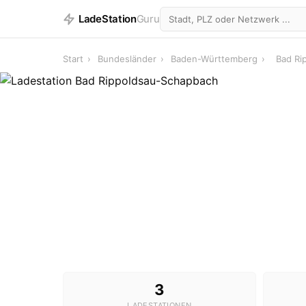
LadeStation
Guru
Start
›
Bundesländer
›
Baden-Württemberg
›
Bad Ri
Lades
3
LADESTATIONEN