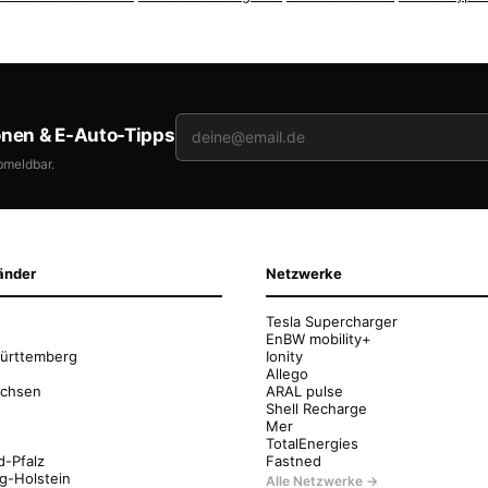
onen & E-Auto-Tipps
bmeldbar.
änder
Netzwerke
Tesla Supercharger
EnBW mobility+
ürttemberg
Ionity
Allego
achsen
ARAL pulse
Shell Recharge
Mer
g
TotalEnergies
d-Pfalz
Fastned
g-Holstein
Alle Netzwerke →