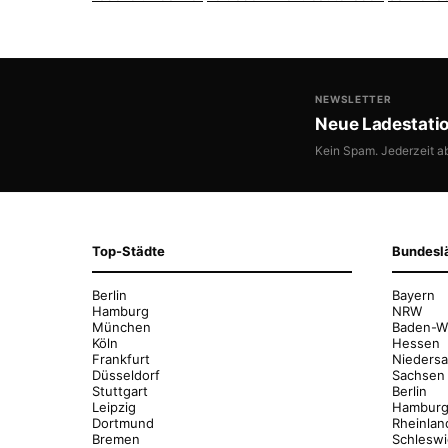
NEWSLETTER
Neue Ladestati
Kein Spam. Jederzeit a
Top-Städte
Bundesl
Berlin
Bayern
Hamburg
NRW
München
Baden-W
Köln
Hessen
Frankfurt
Nieders
Düsseldorf
Sachsen
Stuttgart
Berlin
Leipzig
Hambur
Dortmund
Rheinlan
Bremen
Schleswi