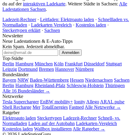
du auf der
interaktiven Ladekarte
. Weitere Städte in Sachsen:
Alle
Ladestationen Sachsen
.
Ladezeit-Rechner
·
Leitfaden: Elektroauto laden
·
Schnellladen vs.
Normalladen
·
Ladekarten Vergleich
·
Kostenlos laden
·
Steckertypen erklärt
·
Sachsen
Newsletter
Neue Ladestationen & E-Auto-Tipps
Kein Spam. Jederzeit abmeldbar.
Anmelden
Top-Städte
Berlin
Hamburg
München
Köln
Frankfurt
Düsseldorf
Stuttgart
Leipzig
Dortmund
Bremen
Hannover
Nürnberg
Bundesländer
Bayern
NRW
Baden-Württemberg
Hessen
Niedersachsen
Sachsen
Berlin
Hamburg
Rheinland-Pfalz
Schleswig-Holstein
Thüringen
Alle 16 Bundesländer →
Netzwerke
Tesla Supercharger
EnBW mobility+
Ionity
Allego
ARAL pulse
Shell Recharge
Mer
TotalEnergies
Fastned
Alle Netzwerke →
Ratgeber
Elektroauto laden
Steckertypen
Ladezeit-Rechner
Schnell- vs.
Normalladen
Laden auf der Autobahn
Ladekarten-Vergleich
Kostenlos laden
Wallbox installieren
Alle Ratgeber →
© 2026 LadeStationGuru