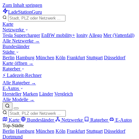
Zum Inhalt springen
LadeStation
Guru
Karte
Netzwerke
Tesla Supercharger
EnBW mobility+
Ionity
Allego
Mer (Vattenfall)
Alle Netzwerke →
Bundesländer
Städte
Berlin
Hamburg
München
Köln
Frankfurt
Stuttgart
Düsseldorf
Karte öffnen →
Ratgeber
⚡ Ladezeit-Rechner
Alle Ratgeber →
E-Autos
Hersteller
Marken
Länder
Vergleich
Alle Modelle →
Karte
Bundesländer
Netzwerke
Ratgeber
E-Autos
Top-Städte
Berlin
Hamburg
München
Köln
Frankfurt
Stuttgart
Düsseldorf
Dortmund