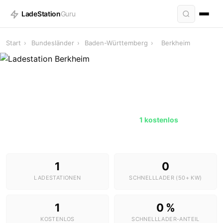
LadeStation
Guru
Start
›
Bundesländer
›
Baden-Württemberg
›
Berkheim
Ladestationen in Berkheim
1 Stationen · 0 Schnelllader ·
1 kostenlos
1
0
LADESTATIONEN
SCHNELLLADER (50+ KW)
1
0 %
KOSTENLOS
SCHNELLLADER-ANTEIL