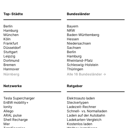
Top-Städte
Bundesländer
Berlin
Bayern
Hamburg
NRW
München
Baden-Württemberg
Köln
Hessen
Frankfurt
Niedersachsen
Düsseldorf
Sachsen
Stuttgart
Berlin
Leipzig
Hamburg
Dortmund
Rheinland-Pfalz
Bremen
Schleswig-Holstein
Hannover
Thüringen
Nürnberg
Alle 16 Bundesländer →
Netzwerke
Ratgeber
Tesla Supercharger
Elektroauto laden
EnBW mobility+
Steckertypen
Ionity
Ladezeit-Rechner
Allego
Schnell- vs. Normalladen
ARAL pulse
Laden auf der Autobahn
Shell Recharge
Ladekarten-Vergleich
Mer
Kostenlos laden