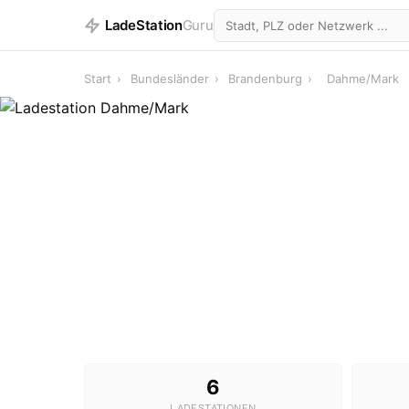
LadeStation
Guru
Start
›
Bundesländer
›
Brandenburg
›
Dahme/Mark
6
LADESTATIONEN