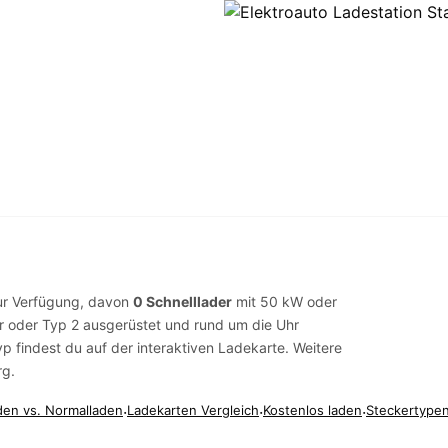
r Verfügung, davon
0 Schnelllader
mit 50 kW oder
r
oder
Typ 2
ausgerüstet und rund um die Uhr
yp findest du auf der
interaktiven Ladekarte
. Weitere
rg
.
den vs. Normalladen
·
Ladekarten Vergleich
·
Kostenlos laden
·
Steckertypen