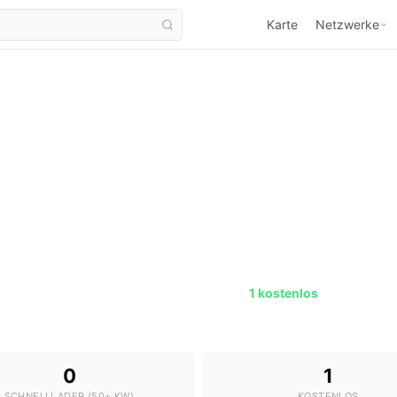
Karte
Netzwerke
Ladestationen in Dahme/Mark
6 Stationen · 0 Schnelllader ·
1 kostenlos
0
1
SCHNELLLADER (50+ KW)
KOSTENLOS