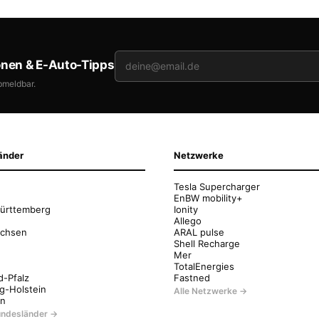
onen & E-Auto-Tipps
bmeldbar.
änder
Netzwerke
Tesla Supercharger
EnBW mobility+
ürttemberg
Ionity
Allego
achsen
ARAL pulse
Shell Recharge
Mer
g
TotalEnergies
d-Pfalz
Fastned
g-Holstein
Alle Netzwerke →
en
Bundesländer →