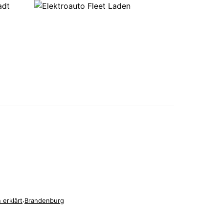
 erklärt
·
Brandenburg