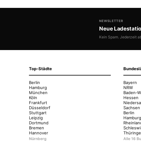
NEWSLETTER
Neue Ladestati
Kein Spam. Jederzeit a
Top-Städte
Bundesl
Berlin
Bayern
Hamburg
NRW
München
Baden-W
Köln
Hessen
Frankfurt
Nieders
Düsseldorf
Sachsen
Stuttgart
Berlin
Leipzig
Hambur
Dortmund
Rheinlan
Bremen
Schleswi
Hannover
Thüring
Nürnberg
Alle 16 