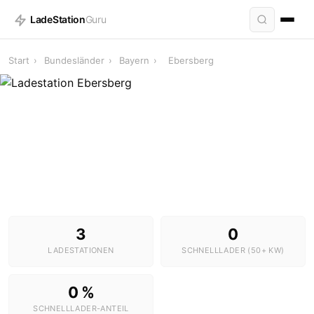
LadeStation
Guru
Start
›
Bundesländer
›
Bayern
›
Ebersberg
Ladestationen in Ebersberg
3 Stationen · 0 Schnelllader
3
0
LADESTATIONEN
SCHNELLLADER (50+ KW)
0 %
SCHNELLLADER-ANTEIL