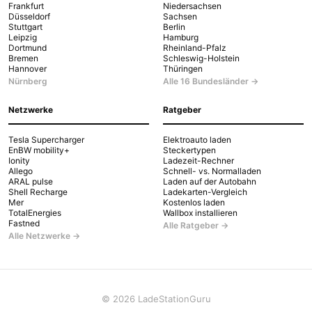
Frankfurt
Niedersachsen
Düsseldorf
Sachsen
Stuttgart
Berlin
Leipzig
Hamburg
Dortmund
Rheinland-Pfalz
Bremen
Schleswig-Holstein
Hannover
Thüringen
Nürnberg
Alle 16 Bundesländer →
Netzwerke
Ratgeber
Tesla Supercharger
Elektroauto laden
EnBW mobility+
Steckertypen
Ionity
Ladezeit-Rechner
Allego
Schnell- vs. Normalladen
ARAL pulse
Laden auf der Autobahn
Shell Recharge
Ladekarten-Vergleich
Mer
Kostenlos laden
TotalEnergies
Wallbox installieren
Fastned
Alle Ratgeber →
Alle Netzwerke →
© 2026 LadeStationGuru