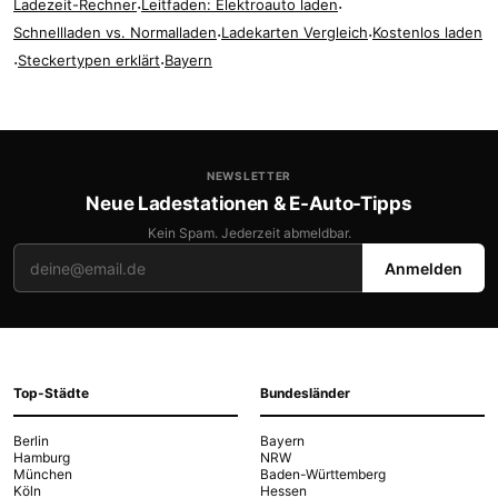
Ladezeit-Rechner
·
Leitfaden: Elektroauto laden
·
Schnellladen vs. Normalladen
·
Ladekarten Vergleich
·
Kostenlos laden
·
Steckertypen erklärt
·
Bayern
NEWSLETTER
Neue Ladestationen & E-Auto-Tipps
Kein Spam. Jederzeit abmeldbar.
Anmelden
Top-Städte
Bundesländer
Berlin
Bayern
Hamburg
NRW
München
Baden-Württemberg
Köln
Hessen