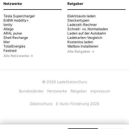
Netzwerke
Ratgeber
Tesla Supercharger
Elektroauto laden
EnBW mobility+
Steckertypen
Ionity
Ladezeit-Rechner
Allego
Schnell- vs. Normalladen
ARAL pulse
Laden auf der Autobahn
Shell Recharge
Ladekarten-Vergleich
Mer
Kostenlos laden
TotalEnergies
Wallbox installieren
Fastned
Alle Ratgeber →
Alle Netzwerke →
© 2026 LadeStationGuru
Bundesländer
Netzwerke
Ratgeber
Impressum
Datenschutz
E-Auto-Förderung 2026