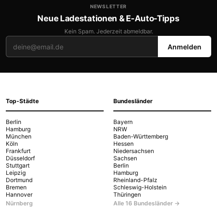
NEWSLETTER
Neue Ladestationen & E-Auto-Tipps
Kein Spam. Jederzeit abmeldbar.
Anmelden
Top-Städte
Bundesländer
Berlin
Bayern
Hamburg
NRW
München
Baden-Württemberg
Köln
Hessen
Frankfurt
Niedersachsen
Düsseldorf
Sachsen
Stuttgart
Berlin
Leipzig
Hamburg
Dortmund
Rheinland-Pfalz
Bremen
Schleswig-Holstein
Hannover
Thüringen
Nürnberg
Alle 16 Bundesländer →