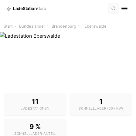
LadeStation
Guru
Start
›
Bundesländer
›
Brandenburg
›
Eberswalde
Ladestationen in Eberswalde
11 Stationen · 1 Schnelllader
11
1
LADESTATIONEN
SCHNELLLADER (50+ KW)
9 %
SCHNELLLADER-ANTEIL