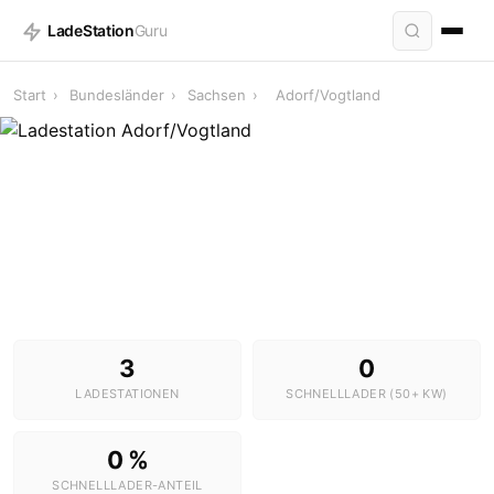
LadeStation
Guru
Start
›
Bundesländer
›
Sachsen
›
Adorf/Vogtland
Ladestationen in Adorf/Vogtland
3 Stationen · 0 Schnelllader
3
0
LADESTATIONEN
SCHNELLLADER (50+ KW)
0 %
SCHNELLLADER-ANTEIL