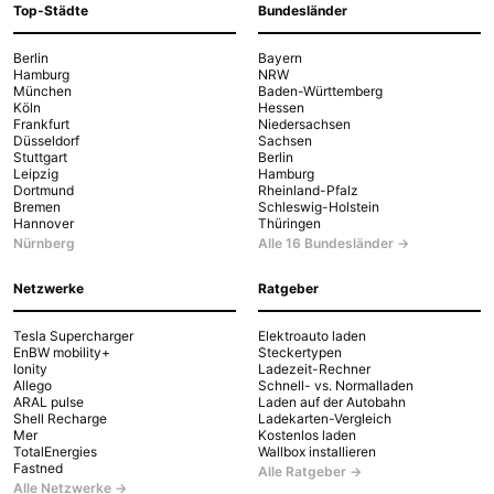
Top-Städte
Bundesländer
Berlin
Bayern
Hamburg
NRW
München
Baden-Württemberg
Köln
Hessen
Frankfurt
Niedersachsen
Düsseldorf
Sachsen
Stuttgart
Berlin
Leipzig
Hamburg
Dortmund
Rheinland-Pfalz
Bremen
Schleswig-Holstein
Hannover
Thüringen
Nürnberg
Alle 16 Bundesländer →
Netzwerke
Ratgeber
Tesla Supercharger
Elektroauto laden
EnBW mobility+
Steckertypen
Ionity
Ladezeit-Rechner
Allego
Schnell- vs. Normalladen
ARAL pulse
Laden auf der Autobahn
Shell Recharge
Ladekarten-Vergleich
Mer
Kostenlos laden
TotalEnergies
Wallbox installieren
Fastned
Alle Ratgeber →
Alle Netzwerke →