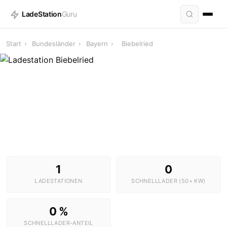
LadeStation
Guru
Start
›
Bundesländer
›
Bayern
›
Biebelried
Ladestationen in Biebelried
1 Stationen · 0 Schnelllader
1
0
LADESTATIONEN
SCHNELLLADER (50+ KW)
0 %
SCHNELLLADER-ANTEIL