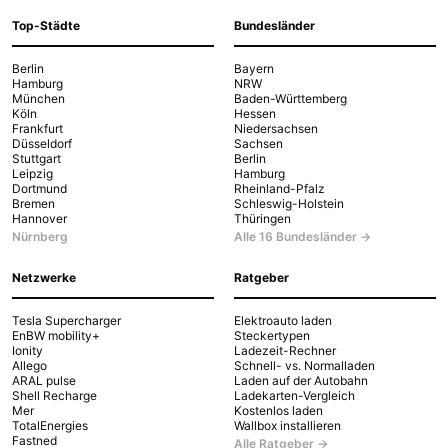
Top-Städte
Bundesländer
Berlin
Bayern
Hamburg
NRW
München
Baden-Württemberg
Köln
Hessen
Frankfurt
Niedersachsen
Düsseldorf
Sachsen
Stuttgart
Berlin
Leipzig
Hamburg
Dortmund
Rheinland-Pfalz
Bremen
Schleswig-Holstein
Hannover
Thüringen
Nürnberg
Alle 16 Bundesländer →
Netzwerke
Ratgeber
Tesla Supercharger
Elektroauto laden
EnBW mobility+
Steckertypen
Ionity
Ladezeit-Rechner
Allego
Schnell- vs. Normalladen
ARAL pulse
Laden auf der Autobahn
Shell Recharge
Ladekarten-Vergleich
Mer
Kostenlos laden
TotalEnergies
Wallbox installieren
Fastned
Alle Ratgeber →