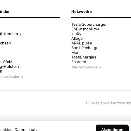
änder
Netzwerke
Tesla Supercharger
EnBW mobility+
ürttemberg
Ionity
Allego
achsen
ARAL pulse
Shell Recharge
Mer
g
TotalEnergies
d-Pfalz
Fastned
g-Holstein
Alle Netzwerke →
en
Bundesländer →
Bundesländer
Netzwerk
Cookies.
Datenschutz
Akzeptieren