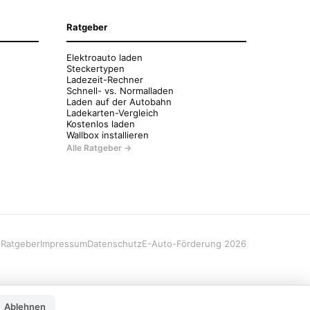
Ratgeber
Elektroauto laden
Steckertypen
Ladezeit-Rechner
Schnell- vs. Normalladen
Laden auf der Autobahn
Ladekarten-Vergleich
Kostenlos laden
Wallbox installieren
Alle Ratgeber →
e
Ratgeber
Impressum
Datenschutz
E-Auto-Förderung 2026
Ablehnen