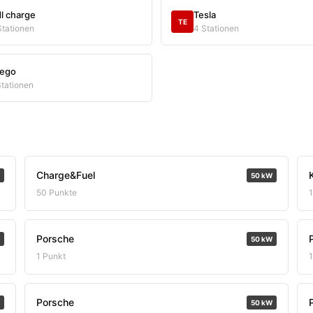
dl charge
Tesla
TE
Stationen
4 Stationen
lego
Stationen
Charge&Fuel
50 kW
50 Punkte
Porsche
50 kW
1 Punkt
Porsche
50 kW