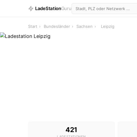
LadeStation
Guru
Start
›
Bundesländer
›
Sachsen
›
Leipzig
421
LADESTATIONEN