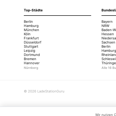
Top-Städte
Bundesl
Berlin
Bayern
Hamburg
NRW
München
Baden-W
Köln
Hessen
Frankfurt
Nieders
Düsseldorf
Sachsen
Stuttgart
Berlin
Leipzig
Hambur
Dortmund
Rheinlan
Bremen
Schleswi
Hannover
Thüring
Nürnberg
Alle 16 
© 2026 LadeStationGuru
Wir nutzen 