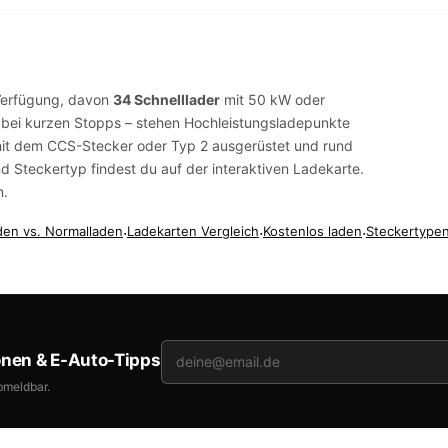
Verfügung, davon
34 Schnelllader
mit 50 kW oder
r bei kurzen Stopps – stehen Hochleistungsladepunkte
mit dem
CCS-Stecker
oder
Typ 2
ausgerüstet und rund
und Steckertyp findest du auf der
interaktiven Ladekarte
.
n
.
den vs. Normalladen
·
Ladekarten Vergleich
·
Kostenlos laden
·
Steckertypen
onen & E-Auto-Tipps
bmeldbar.