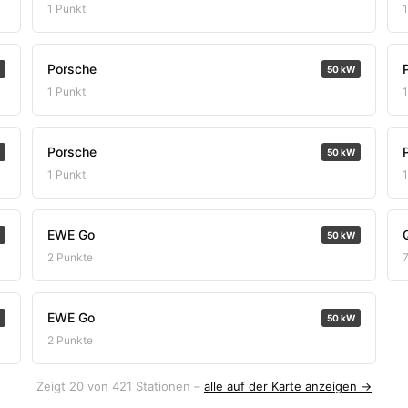
1 Punkt
Porsche
50 kW
1 Punkt
Porsche
50 kW
1 Punkt
EWE Go
50 kW
2 Punkte
EWE Go
50 kW
2 Punkte
Zeigt 20 von 421 Stationen –
alle auf der Karte anzeigen →