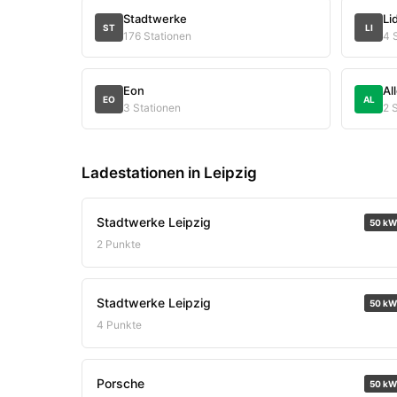
Stadtwerke
Li
ST
LI
176 Stationen
4 
Eon
Al
EO
AL
3 Stationen
2 
Ladestationen in Leipzig
Stadtwerke Leipzig
50 kW
2 Punkte
Stadtwerke Leipzig
50 kW
4 Punkte
Porsche
50 kW