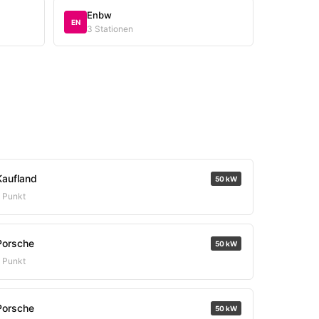
Enbw
EN
3 Stationen
Kaufland
50 kW
1 Punkt
Porsche
50 kW
1 Punkt
Porsche
50 kW