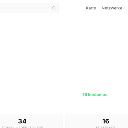
Karte
Netzwerke
Ladestationen in Leipzig
421 Stationen · 34 Schnelllader ·
16 kostenlos
34
16
SCHNELLLADER (50+ KW)
KOSTENLOS