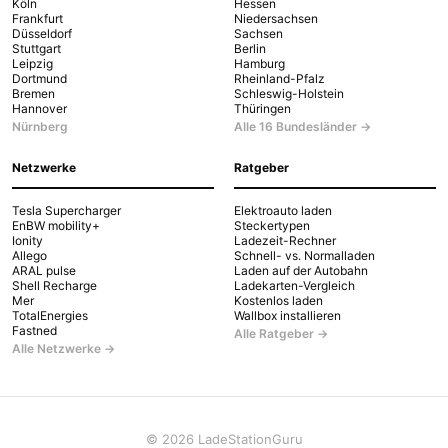
Köln
Hessen
Frankfurt
Niedersachsen
Düsseldorf
Sachsen
Stuttgart
Berlin
Leipzig
Hamburg
Dortmund
Rheinland-Pfalz
Bremen
Schleswig-Holstein
Hannover
Thüringen
Nürnberg
Alle 16 Bundesländer →
Netzwerke
Ratgeber
Tesla Supercharger
Elektroauto laden
EnBW mobility+
Steckertypen
Ionity
Ladezeit-Rechner
Allego
Schnell- vs. Normalladen
ARAL pulse
Laden auf der Autobahn
Shell Recharge
Ladekarten-Vergleich
Mer
Kostenlos laden
TotalEnergies
Wallbox installieren
Fastned
Alle Ratgeber →
Alle Netzwerke →
© 2026 LadeStationGuru