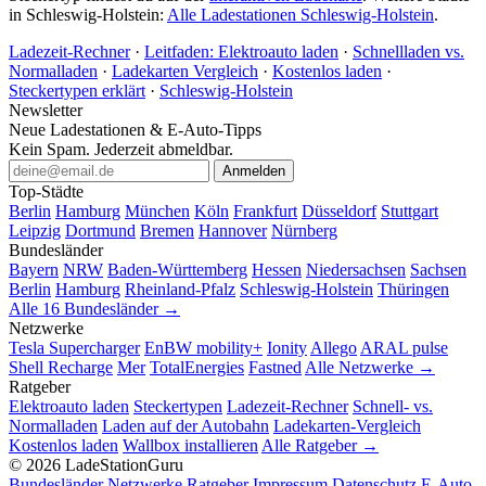
in Schleswig-Holstein:
Alle Ladestationen Schleswig-Holstein
.
Ladezeit-Rechner
·
Leitfaden: Elektroauto laden
·
Schnellladen vs.
Normalladen
·
Ladekarten Vergleich
·
Kostenlos laden
·
Steckertypen erklärt
·
Schleswig-Holstein
Newsletter
Neue Ladestationen & E-Auto-Tipps
Kein Spam. Jederzeit abmeldbar.
Anmelden
Top-Städte
Berlin
Hamburg
München
Köln
Frankfurt
Düsseldorf
Stuttgart
Leipzig
Dortmund
Bremen
Hannover
Nürnberg
Bundesländer
Bayern
NRW
Baden-Württemberg
Hessen
Niedersachsen
Sachsen
Berlin
Hamburg
Rheinland-Pfalz
Schleswig-Holstein
Thüringen
Alle 16 Bundesländer →
Netzwerke
Tesla Supercharger
EnBW mobility+
Ionity
Allego
ARAL pulse
Shell Recharge
Mer
TotalEnergies
Fastned
Alle Netzwerke →
Ratgeber
Elektroauto laden
Steckertypen
Ladezeit-Rechner
Schnell- vs.
Normalladen
Laden auf der Autobahn
Ladekarten-Vergleich
Kostenlos laden
Wallbox installieren
Alle Ratgeber →
© 2026 LadeStationGuru
Bundesländer
Netzwerke
Ratgeber
Impressum
Datenschutz
E-Auto-