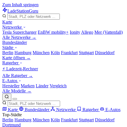
Zum Inhalt springen
LadeStation
Guru
Karte
Netzwerke
Tesla Supercharger
EnBW mobility+
Ionity
Allego
Mer (Vattenfall)
Alle Netzwerke →
Bundesländer
Städte
Berlin
Hamburg
München
Köln
Frankfurt
Stuttgart
Düsseldorf
Karte öffnen →
Ratgeber
⚡ Ladezeit-Rechner
Alle Ratgeber →
E-Autos
Hersteller
Marken
Länder
Vergleich
Alle Modelle →
Karte
Bundesländer
Netzwerke
Ratgeber
E-Autos
Top-Städte
Berlin
Hamburg
München
Köln
Frankfurt
Stuttgart
Düsseldorf
Dortmund