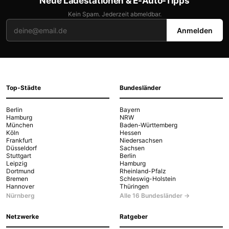
Neue Ladestationen & E-Auto-Tipps
Kein Spam. Jederzeit abmeldbar.
Anmelden
Top-Städte
Bundesländer
Berlin
Bayern
Hamburg
NRW
München
Baden-Württemberg
Köln
Hessen
Frankfurt
Niedersachsen
Düsseldorf
Sachsen
Stuttgart
Berlin
Leipzig
Hamburg
Dortmund
Rheinland-Pfalz
Bremen
Schleswig-Holstein
Hannover
Thüringen
Nürnberg
Alle 16 Bundesländer →
Netzwerke
Ratgeber