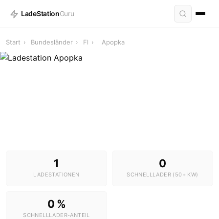
LadeStation
Guru
Start
›
Bundesländer
›
Fl
›
Apopka
Ladestationen in Apopka
1 Stationen · 0 Schnelllader
1
0
LADESTATIONEN
SCHNELLLADER (50+ KW)
0 %
SCHNELLLADER-ANTEIL