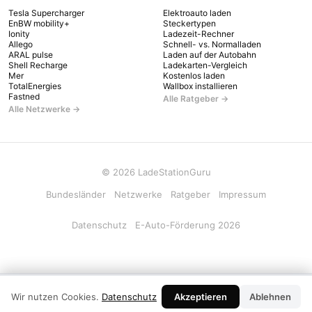
Tesla Supercharger
Elektroauto laden
EnBW mobility+
Steckertypen
Ionity
Ladezeit-Rechner
Allego
Schnell- vs. Normalladen
ARAL pulse
Laden auf der Autobahn
Shell Recharge
Ladekarten-Vergleich
Mer
Kostenlos laden
TotalEnergies
Wallbox installieren
Fastned
Alle Ratgeber →
Alle Netzwerke →
© 2026 LadeStationGuru
Bundesländer
Netzwerke
Ratgeber
Impressum
Datenschutz
E-Auto-Förderung 2026
LadeStationGuru App
×
Wir nutzen Cookies.
Datenschutz
Akzeptieren
Installieren
Ablehnen
Kostenlos · Offline · Kein Login