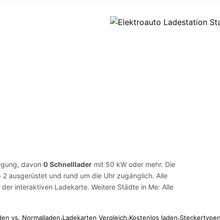
ügung, davon
0 Schnelllader
mit 50 kW oder mehr. Die
 2
ausgerüstet und rund um die Uhr zugänglich. Alle
f der
interaktiven Ladekarte
. Weitere Städte in Me:
Alle
den vs. Normalladen
·
Ladekarten Vergleich
·
Kostenlos laden
·
Steckertypen