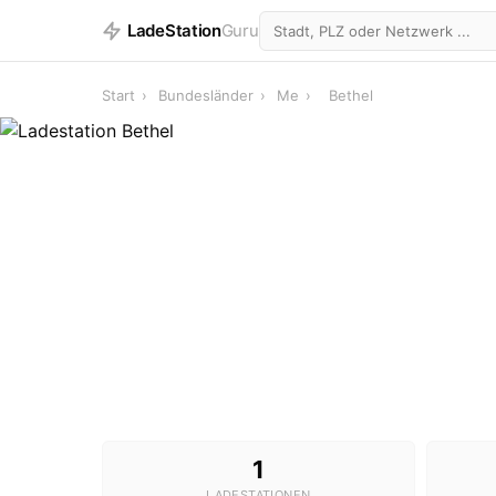
LadeStation
Guru
Start
›
Bundesländer
›
Me
›
Bethel
1
LADESTATIONEN