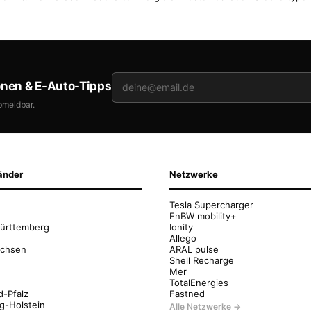
onen & E-Auto-Tipps
bmeldbar.
änder
Netzwerke
Tesla Supercharger
EnBW mobility+
ürttemberg
Ionity
Allego
achsen
ARAL pulse
Shell Recharge
Mer
g
TotalEnergies
d-Pfalz
Fastned
g-Holstein
Alle Netzwerke →