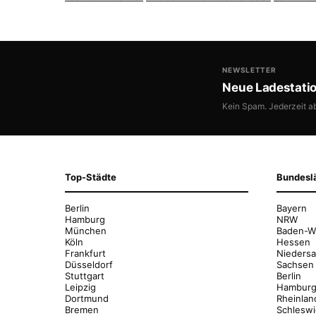
NEWSLETTER
Neue Ladestati
Kein Spam. Jederzeit a
Top-Städte
Bundesl
Berlin
Bayern
Hamburg
NRW
München
Baden-W
Köln
Hessen
Frankfurt
Nieders
Düsseldorf
Sachsen
Stuttgart
Berlin
Leipzig
Hambur
Dortmund
Rheinlan
Bremen
Schleswi