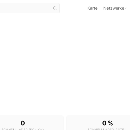
Karte
Netzwerke
Ladestationen in Bethel
1 Stationen · 0 Schnelllader
0
0 %
SCHNELLLADER (50+ KW)
SCHNELLLADER-ANTEIL