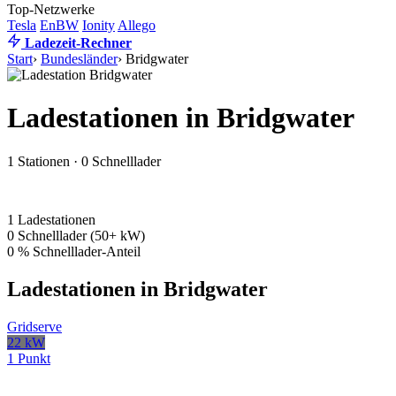
Top-Netzwerke
Tesla
EnBW
Ionity
Allego
Ladezeit-Rechner
Start
›
Bundesländer
›
Bridgwater
Ladestationen in Bridgwater
1 Stationen · 0 Schnelllader
1
Ladestationen
0
Schnelllader (50+ kW)
0 %
Schnelllader-Anteil
Ladestationen in Bridgwater
Gridserve
22 kW
1 Punkt