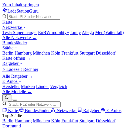
Zum Inhalt springen
LadeStation
Guru
Karte
Netzwerke
Tesla Supercharger
EnBW mobility+
Ionity
Allego
Mer (Vattenfall)
Alle Netzwerke →
Bundesländer
Städte
Berlin
Hamburg
München
Köln
Frankfurt
Stuttgart
Düsseldorf
Karte öffnen →
Ratgeber
⚡ Ladezeit-Rechner
Alle Ratgeber →
E-Autos
Hersteller
Marken
Länder
Vergleich
Alle Modelle →
Karte
Bundesländer
Netzwerke
Ratgeber
E-Autos
Top-Städte
Berlin
Hamburg
München
Köln
Frankfurt
Stuttgart
Düsseldorf
Dortmund