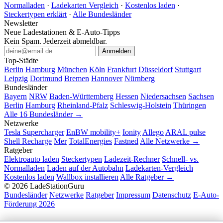
Normalladen
·
Ladekarten Vergleich
·
Kostenlos laden
·
Steckertypen erklärt
·
Alle Bundesländer
Newsletter
Neue Ladestationen & E-Auto-Tipps
Kein Spam. Jederzeit abmeldbar.
Anmelden
Top-Städte
Berlin
Hamburg
München
Köln
Frankfurt
Düsseldorf
Stuttgart
Leipzig
Dortmund
Bremen
Hannover
Nürnberg
Bundesländer
Bayern
NRW
Baden-Württemberg
Hessen
Niedersachsen
Sachsen
Berlin
Hamburg
Rheinland-Pfalz
Schleswig-Holstein
Thüringen
Alle 16 Bundesländer →
Netzwerke
Tesla Supercharger
EnBW mobility+
Ionity
Allego
ARAL pulse
Shell Recharge
Mer
TotalEnergies
Fastned
Alle Netzwerke →
Ratgeber
Elektroauto laden
Steckertypen
Ladezeit-Rechner
Schnell- vs.
Normalladen
Laden auf der Autobahn
Ladekarten-Vergleich
Kostenlos laden
Wallbox installieren
Alle Ratgeber →
© 2026 LadeStationGuru
Bundesländer
Netzwerke
Ratgeber
Impressum
Datenschutz
E-Auto-
Förderung 2026