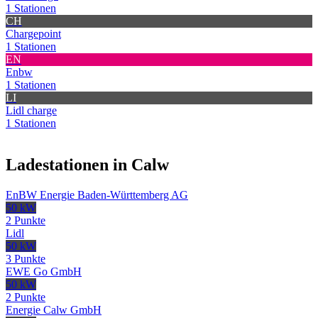
1 Stationen
CH
Chargepoint
1 Stationen
EN
Enbw
1 Stationen
LI
Lidl charge
1 Stationen
Ladestationen in Calw
EnBW Energie Baden-Württemberg AG
50 kW
2 Punkte
Lidl
50 kW
3 Punkte
EWE Go GmbH
50 kW
2 Punkte
Energie Calw GmbH