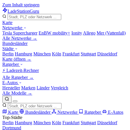
Zum Inhalt springen
LadeStation
Guru
Karte
Netzwerke
Tesla Supercharger
EnBW mobility+
Ionity
Allego
Mer (Vattenfall)
Alle Netzwerke →
Bundesländer
Städte
Berlin
Hamburg
München
Köln
Frankfurt
Stuttgart
Düsseldorf
Karte öffnen →
Ratgeber
⚡ Ladezeit-Rechner
Alle Ratgeber →
E-Autos
Hersteller
Marken
Länder
Vergleich
Alle Modelle →
Karte
Bundesländer
Netzwerke
Ratgeber
E-Autos
Top-Städte
Berlin
Hamburg
München
Köln
Frankfurt
Stuttgart
Düsseldorf
Dortmund