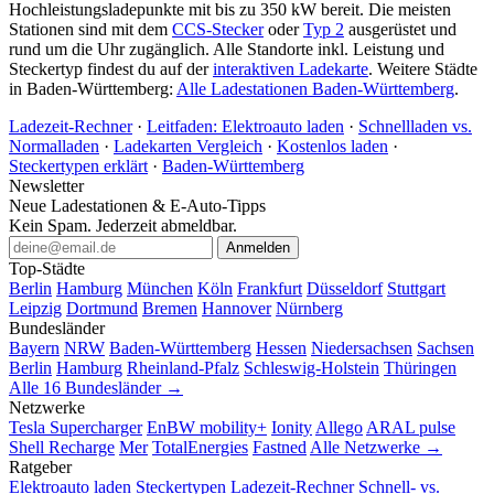
Hochleistungsladepunkte mit bis zu 350 kW bereit. Die meisten
Stationen sind mit dem
CCS-Stecker
oder
Typ 2
ausgerüstet und
rund um die Uhr zugänglich. Alle Standorte inkl. Leistung und
Steckertyp findest du auf der
interaktiven Ladekarte
. Weitere Städte
in Baden-Württemberg:
Alle Ladestationen Baden-Württemberg
.
Ladezeit-Rechner
·
Leitfaden: Elektroauto laden
·
Schnellladen vs.
Normalladen
·
Ladekarten Vergleich
·
Kostenlos laden
·
Steckertypen erklärt
·
Baden-Württemberg
Newsletter
Neue Ladestationen & E-Auto-Tipps
Kein Spam. Jederzeit abmeldbar.
Anmelden
Top-Städte
Berlin
Hamburg
München
Köln
Frankfurt
Düsseldorf
Stuttgart
Leipzig
Dortmund
Bremen
Hannover
Nürnberg
Bundesländer
Bayern
NRW
Baden-Württemberg
Hessen
Niedersachsen
Sachsen
Berlin
Hamburg
Rheinland-Pfalz
Schleswig-Holstein
Thüringen
Alle 16 Bundesländer →
Netzwerke
Tesla Supercharger
EnBW mobility+
Ionity
Allego
ARAL pulse
Shell Recharge
Mer
TotalEnergies
Fastned
Alle Netzwerke →
Ratgeber
Elektroauto laden
Steckertypen
Ladezeit-Rechner
Schnell- vs.