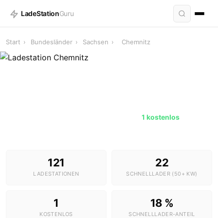
LadeStation
Guru
Start
›
Bundesländer
›
Sachsen
›
Chemnitz
Ladestationen in Chemnitz
121 Stationen · 22 Schnelllader ·
1 kostenlos
121
22
LADESTATIONEN
SCHNELLLADER (50+ KW)
1
18 %
KOSTENLOS
SCHNELLLADER-ANTEIL