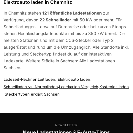
Elektroauto laden in Chemnitz
In Chemnitz stehen
121 öffentliche Ladestationen
zur
Verfügung, davon
22 Schnelllader
mit 50 kW oder mehr. Für
Schnellladungen – etwa auf Durchreise oder bei kurzen Stopps –
stehen Hochleistungsladepunkte mit bis zu 350 kW bereit. Die
meisten Stationen sind mit dem
CCS-Stecker
oder
Typ 2
ausgerüstet und rund um die Uhr zugänglich. Alle Standorte inkl.
Leistung und Steckertyp findest du auf der
interaktiven
Ladekarte
. Weitere Städte in Sachsen:
Alle Ladestationen
Sachsen
.
Ladezeit-Rechner
·
Leitfaden: Elektroauto laden
·
Schnellladen vs. Normalladen
·
Ladekarten Vergleich
·
Kostenlos laden
·
Steckertypen erklärt
·
Sachsen
NEWSLETTER
Neue Ladestationen & E-Auto-Tipps