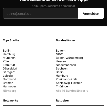
Kein Spam. Jederzeit abmeldbar.
Anmelden
Top-Städte
Bundesländer
Berlin
Bayern
Hamburg
NRW
München
Baden-Württemberg
Köln
Hessen
Frankfurt
Niedersachsen
Düsseldorf
Sachsen
Stuttgart
Berlin
Leipzig
Hamburg
Dortmund
Rheinland-Pfalz
Bremen
Schleswig-Holstein
Hannover
Thüringen
Nürnberg
Alle 16 Bundesländer →
Netzwerke
Ratgeber