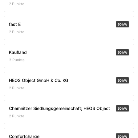
2 Punkte
fast E
50 kW
2 Punkte
Kaufland
50 kW
3 Punkte
HEOS Object GmbH & Co. KG
50 kW
2 Punkte
Chemnitzer Siedlungsgemeinschaft; HEOS Object
50 kW
2 Punkte
Comfortcharge
50 kW