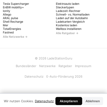
Tesla Supercharger
Elektroauto laden
EnBW mobility+
Steckertypen
Ionity
Ladezeit-Rechner
Allego
Schnell- vs. Normalladen
ARAL pulse
Laden auf der Autobahn
Shell Recharge
Ladekarten-Vergleich
Mer
Kostenlos laden
TotalEnergies
Wallbox installieren
Fastned
Alle Ratgeber →
Alle Netzwerke →
© 2026 LadeStationGuru
Bundesländer
Netzwerke
Ratgeber
Impressum
Datenschutz
E-Auto-Förderung 2026
LadeStationGuru App
×
Wir nutzen Cookies.
Datenschutz
Akzeptieren
Installieren
Ablehnen
Kostenlos · Offline · Kein Login