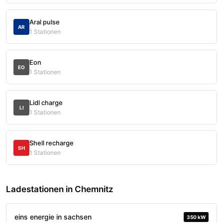
Aral pulse
AR
1 Stationen
Eon
EO
1 Stationen
Lidl charge
LI
1 Stationen
Shell recharge
SH
1 Stationen
Ladestationen in Chemnitz
eins energie in sachsen
350 kW