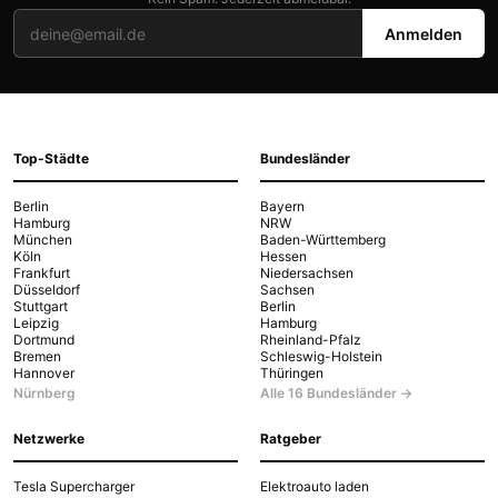
Anmelden
Top-Städte
Bundesländer
Berlin
Bayern
Hamburg
NRW
München
Baden-Württemberg
Köln
Hessen
Frankfurt
Niedersachsen
Düsseldorf
Sachsen
Stuttgart
Berlin
Leipzig
Hamburg
Dortmund
Rheinland-Pfalz
Bremen
Schleswig-Holstein
Hannover
Thüringen
Nürnberg
Alle 16 Bundesländer →
Netzwerke
Ratgeber
Tesla Supercharger
Elektroauto laden