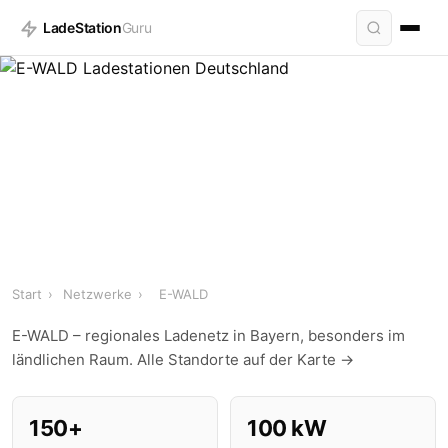
LadeStation
Guru
E-WALD Ladestationen
Start
›
Netzwerke
›
E-WALD
150+ Standorte · bis zu 100 kW
E-WALD – regionales Ladenetz in Bayern, besonders im
ländlichen Raum.
Alle Standorte auf der Karte →
150+
100 kW