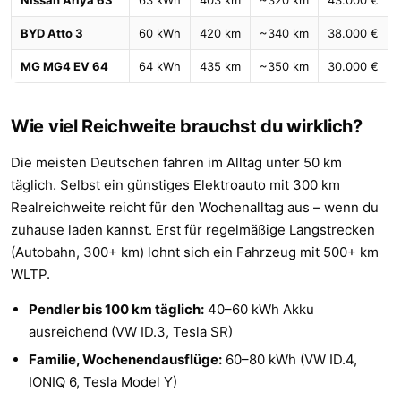
Nissan Ariya 63
63 kWh
403 km
~320 km
43.000 €
BYD Atto 3
60 kWh
420 km
~340 km
38.000 €
MG MG4 EV 64
64 kWh
435 km
~350 km
30.000 €
Wie viel Reichweite brauchst du wirklich?
Die meisten Deutschen fahren im Alltag unter 50 km
täglich. Selbst ein günstiges Elektroauto mit 300 km
Realreichweite reicht für den Wochenalltag aus – wenn du
zuhause laden kannst. Erst für regelmäßige Langstrecken
(Autobahn, 300+ km) lohnt sich ein Fahrzeug mit 500+ km
WLTP.
Pendler bis 100 km täglich:
40–60 kWh Akku
ausreichend (VW ID.3, Tesla SR)
Familie, Wochenendausflüge:
60–80 kWh (VW ID.4,
IONIQ 6, Tesla Model Y)