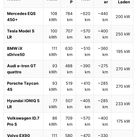
P
er
Laden
Mercedes EQS
108
784
~620
~440
200 kW
450+
kWh
km
km
km
Tesla Model S
100
707
~570
~400
250 kW
LR
kWh
km
km
km
BMW iX
111
630
~510
~360
195 kW
xDrive50
kWh
km
km
km
Audi e-tron GT
93
488
~390
~275
270 kW
quattro
kWh
km
km
km
Porsche Taycan
93
519
~410
~285
270 kW
4S
kWh
km
km
km
Hyundai IONIQ 5
77
507
~405
~285
233 kW
LR
kWh
km
km
km
Volkswagen ID.7
86
709
~570
~400
175 kW
Pro S
kWh
km
km
km
Volvo EX90
111
580
~470
~330