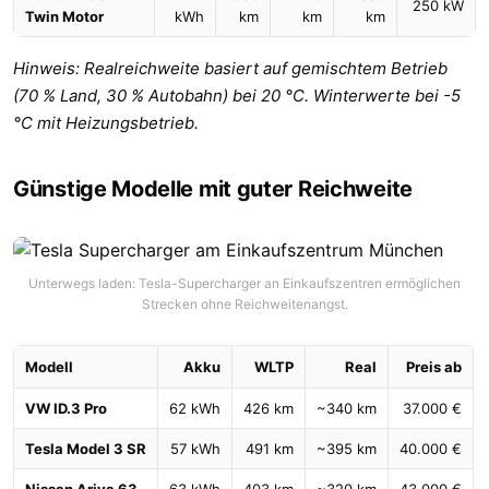
250 kW
Twin Motor
kWh
km
km
km
Hinweis: Realreichweite basiert auf gemischtem Betrieb
(70 % Land, 30 % Autobahn) bei 20 °C. Winterwerte bei -5
°C mit Heizungsbetrieb.
Günstige Modelle mit guter Reichweite
Unterwegs laden: Tesla-Supercharger an Einkaufszentren ermöglichen
Strecken ohne Reichweitenangst.
Modell
Akku
WLTP
Real
Preis ab
VW ID.3 Pro
62 kWh
426 km
~340 km
37.000 €
Tesla Model 3 SR
57 kWh
491 km
~395 km
40.000 €