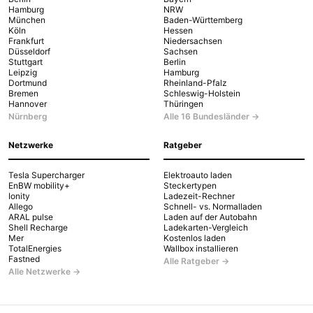
Hamburg
NRW
München
Baden-Württemberg
Köln
Hessen
Frankfurt
Niedersachsen
Düsseldorf
Sachsen
Stuttgart
Berlin
Leipzig
Hamburg
Dortmund
Rheinland-Pfalz
Bremen
Schleswig-Holstein
Hannover
Thüringen
Nürnberg
Alle 16 Bundesländer →
Netzwerke
Ratgeber
Tesla Supercharger
Elektroauto laden
EnBW mobility+
Steckertypen
Ionity
Ladezeit-Rechner
Allego
Schnell- vs. Normalladen
ARAL pulse
Laden auf der Autobahn
Shell Recharge
Ladekarten-Vergleich
Mer
Kostenlos laden
TotalEnergies
Wallbox installieren
Fastned
Alle Ratgeber →
Alle Netzwerke →