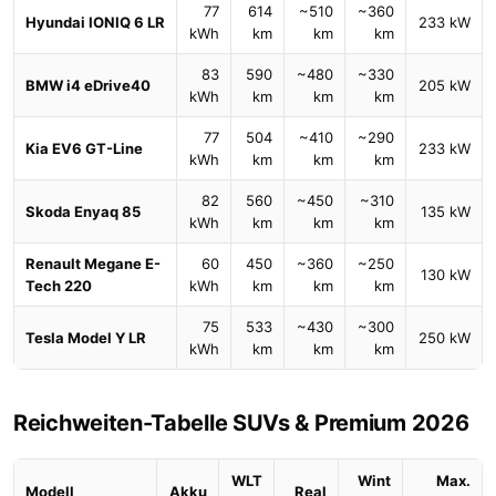
77
614
~510
~360
Hyundai IONIQ 6 LR
233 kW
kWh
km
km
km
83
590
~480
~330
BMW i4 eDrive40
205 kW
kWh
km
km
km
77
504
~410
~290
Kia EV6 GT-Line
233 kW
kWh
km
km
km
82
560
~450
~310
Skoda Enyaq 85
135 kW
kWh
km
km
km
Renault Megane E-
60
450
~360
~250
130 kW
Tech 220
kWh
km
km
km
75
533
~430
~300
Tesla Model Y LR
250 kW
kWh
km
km
km
Reichweiten-Tabelle SUVs & Premium 2026
WLT
Wint
Max.
Modell
Akku
Real