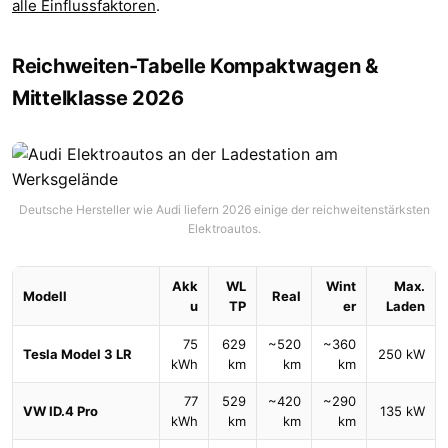
alle Einflussfaktoren
.
Reichweiten-Tabelle Kompaktwagen &
Mittelklasse 2026
Deutsche Hersteller wie Audi liefern 2026 einige der reichweitenstärksten
Elektroautos.
Akk
WL
Wint
Max.
Modell
Real
u
TP
er
Laden
75
629
~520
~360
Tesla Model 3 LR
250 kW
kWh
km
km
km
77
529
~420
~290
VW ID.4 Pro
135 kW
kWh
km
km
km