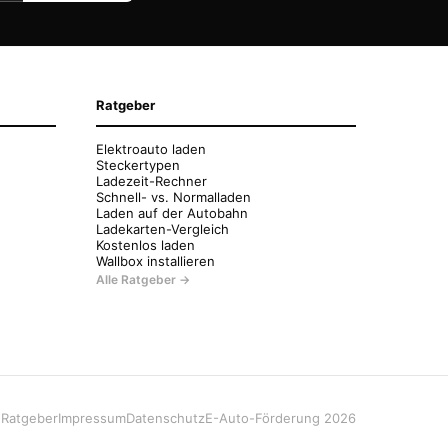
Ratgeber
Elektroauto laden
Steckertypen
Ladezeit-Rechner
Schnell- vs. Normalladen
Laden auf der Autobahn
Ladekarten-Vergleich
Kostenlos laden
Wallbox installieren
Alle Ratgeber →
e
Ratgeber
Impressum
Datenschutz
E-Auto-Förderung 2026