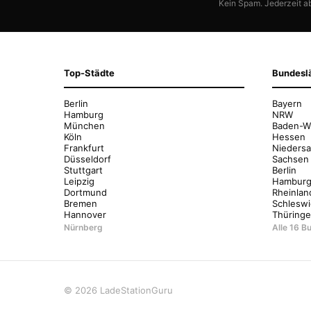
Kein Spam. Jederzeit a
Top-Städte
Bundesl
Berlin
Bayern
Hamburg
NRW
München
Baden-W
Köln
Hessen
Frankfurt
Nieders
Düsseldorf
Sachsen
Stuttgart
Berlin
Leipzig
Hambur
Dortmund
Rheinlan
Bremen
Schleswi
Hannover
Thüring
Nürnberg
Alle 16 
© 2026 LadeStationGuru