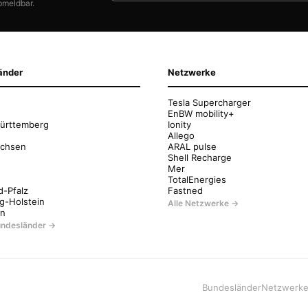
bmeldbar.
änder
Netzwerke
Tesla Supercharger
EnBW mobility+
ürttemberg
Ionity
Allego
achsen
ARAL pulse
Shell Recharge
Mer
g
TotalEnergies
d-Pfalz
Fastned
g-Holstein
Alle Netzwerke →
en
Bundesländer →
Bundesländer
Netzwerk