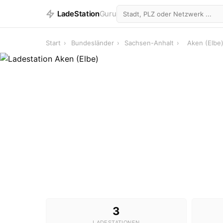
LadeStation
Guru
Start
›
Bundesländer
›
Sachsen-Anhalt
›
Aken (Elbe
3
LADESTATIONEN