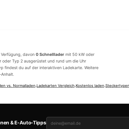
 Verfügung, davon
0 Schnelllader
mit 50 kW oder
r
oder
Typ 2
ausgerüstet und rund um die Uhr
yp findest du auf der
interaktiven Ladekarte
. Weitere
-Anhalt
.
den vs. Normalladen
·
Ladekarten Vergleich
·
Kostenlos laden
·
Steckertypen
onen & E-Auto-Tipps