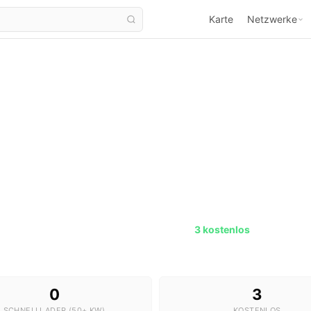
Karte
Netzwerke
)
Ladestationen in Aken (Elbe)
3 Stationen · 0 Schnelllader ·
3 kostenlos
0
3
SCHNELLLADER (50+ KW)
KOSTENLOS