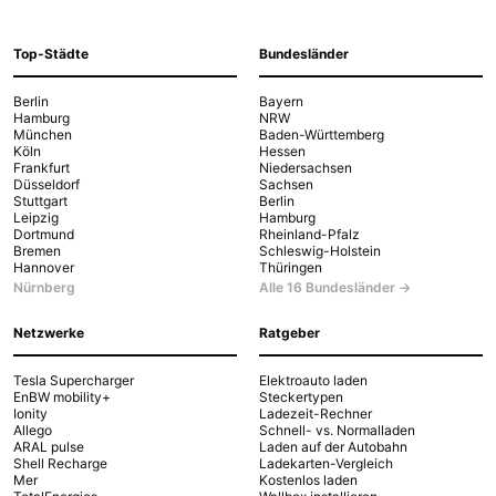
Top-Städte
Bundesländer
Berlin
Bayern
Hamburg
NRW
München
Baden-Württemberg
Köln
Hessen
Frankfurt
Niedersachsen
Düsseldorf
Sachsen
Stuttgart
Berlin
Leipzig
Hamburg
Dortmund
Rheinland-Pfalz
Bremen
Schleswig-Holstein
Hannover
Thüringen
Nürnberg
Alle 16 Bundesländer →
Netzwerke
Ratgeber
Tesla Supercharger
Elektroauto laden
EnBW mobility+
Steckertypen
Ionity
Ladezeit-Rechner
Allego
Schnell- vs. Normalladen
ARAL pulse
Laden auf der Autobahn
Shell Recharge
Ladekarten-Vergleich
Mer
Kostenlos laden