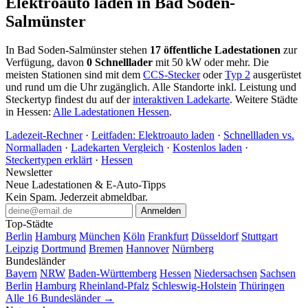
Elektroauto laden in Bad Soden-
Salmünster
In Bad Soden-Salmünster stehen
17 öffentliche Ladestationen
zur
Verfügung, davon
0 Schnelllader
mit 50 kW oder mehr. Die
meisten Stationen sind mit dem
CCS-Stecker
oder
Typ 2
ausgerüstet
und rund um die Uhr zugänglich. Alle Standorte inkl. Leistung und
Steckertyp findest du auf der
interaktiven Ladekarte
. Weitere Städte
in Hessen:
Alle Ladestationen Hessen
.
Ladezeit-Rechner
·
Leitfaden: Elektroauto laden
·
Schnellladen vs.
Normalladen
·
Ladekarten Vergleich
·
Kostenlos laden
·
Steckertypen erklärt
·
Hessen
Newsletter
Neue Ladestationen & E-Auto-Tipps
Kein Spam. Jederzeit abmeldbar.
Anmelden
Top-Städte
Berlin
Hamburg
München
Köln
Frankfurt
Düsseldorf
Stuttgart
Leipzig
Dortmund
Bremen
Hannover
Nürnberg
Bundesländer
Bayern
NRW
Baden-Württemberg
Hessen
Niedersachsen
Sachsen
Berlin
Hamburg
Rheinland-Pfalz
Schleswig-Holstein
Thüringen
Alle 16 Bundesländer →