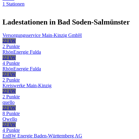
1 Stationen
Ladestationen in Bad Soden-Salmünster
Versorgungsservice Main-Kinzig GmbH
22 kW
2 Punkte
RhönEnergie Fulda
22 kW
4 Punkte
RhönEnergie Fulda
22 kW
2 Punkte
Kreiswerke Main-Kinzig
22 kW
2 Punkte
quello
22 kW
8 Punkte
Qwello
22 kW
4 Punkte
EnBW Energie Baden-Württemberg AG