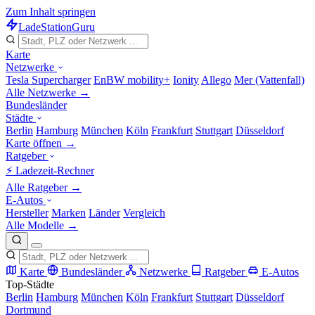
Zum Inhalt springen
LadeStation
Guru
Karte
Netzwerke
Tesla Supercharger
EnBW mobility+
Ionity
Allego
Mer (Vattenfall)
Alle Netzwerke →
Bundesländer
Städte
Berlin
Hamburg
München
Köln
Frankfurt
Stuttgart
Düsseldorf
Karte öffnen →
Ratgeber
⚡ Ladezeit-Rechner
Alle Ratgeber →
E-Autos
Hersteller
Marken
Länder
Vergleich
Alle Modelle →
Karte
Bundesländer
Netzwerke
Ratgeber
E-Autos
Top-Städte
Berlin
Hamburg
München
Köln
Frankfurt
Stuttgart
Düsseldorf
Dortmund