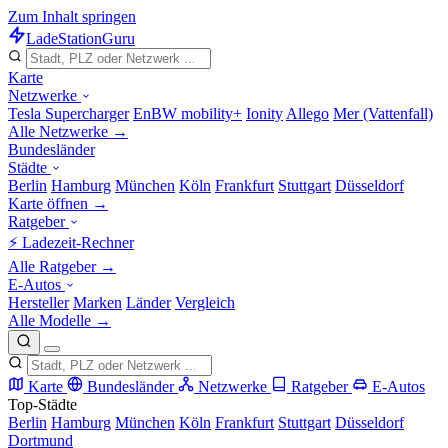
Zum Inhalt springen
LadeStation
Guru
Karte
Netzwerke
Tesla Supercharger
EnBW mobility+
Ionity
Allego
Mer (Vattenfall)
Alle Netzwerke →
Bundesländer
Städte
Berlin
Hamburg
München
Köln
Frankfurt
Stuttgart
Düsseldorf
Karte öffnen →
Ratgeber
⚡ Ladezeit-Rechner
Alle Ratgeber →
E-Autos
Hersteller
Marken
Länder
Vergleich
Alle Modelle →
Karte
Bundesländer
Netzwerke
Ratgeber
E-Autos
Top-Städte
Berlin
Hamburg
München
Köln
Frankfurt
Stuttgart
Düsseldorf
Dortmund