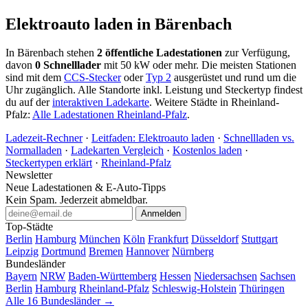
Elektroauto laden in Bärenbach
In Bärenbach stehen
2 öffentliche Ladestationen
zur Verfügung,
davon
0 Schnelllader
mit 50 kW oder mehr. Die meisten Stationen
sind mit dem
CCS-Stecker
oder
Typ 2
ausgerüstet und rund um die
Uhr zugänglich. Alle Standorte inkl. Leistung und Steckertyp findest
du auf der
interaktiven Ladekarte
. Weitere Städte in Rheinland-
Pfalz:
Alle Ladestationen Rheinland-Pfalz
.
Ladezeit-Rechner
·
Leitfaden: Elektroauto laden
·
Schnellladen vs.
Normalladen
·
Ladekarten Vergleich
·
Kostenlos laden
·
Steckertypen erklärt
·
Rheinland-Pfalz
Newsletter
Neue Ladestationen & E-Auto-Tipps
Kein Spam. Jederzeit abmeldbar.
Anmelden
Top-Städte
Berlin
Hamburg
München
Köln
Frankfurt
Düsseldorf
Stuttgart
Leipzig
Dortmund
Bremen
Hannover
Nürnberg
Bundesländer
Bayern
NRW
Baden-Württemberg
Hessen
Niedersachsen
Sachsen
Berlin
Hamburg
Rheinland-Pfalz
Schleswig-Holstein
Thüringen
Alle 16 Bundesländer →