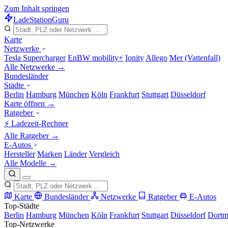
Zum Inhalt springen
LadeStation
Guru
Karte
Netzwerke
Tesla Supercharger
EnBW mobility+
Ionity
Allego
Mer (Vattenfall)
Alle Netzwerke →
Bundesländer
Städte
Berlin
Hamburg
München
Köln
Frankfurt
Stuttgart
Düsseldorf
Karte öffnen →
Ratgeber
⚡ Ladezeit-Rechner
Alle Ratgeber →
E-Autos
Hersteller
Marken
Länder
Vergleich
Alle Modelle →
Karte
Bundesländer
Netzwerke
Ratgeber
E-Autos
Top-Städte
Berlin
Hamburg
München
Köln
Frankfurt
Stuttgart
Düsseldorf
Dort
Top-Netzwerke