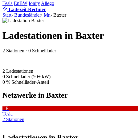
Tesla
EnBW
Ionity
Allego
Ladezeit-Rechner
Start
›
Bundesländer
›
Mn
›
Baxter
Ladestationen in Baxter
2 Stationen · 0 Schnelllader
2
Ladestationen
0
Schnelllader (50+ kW)
0 %
Schnelllader-Anteil
Netzwerke in Baxter
TE
Tesla
2 Stationen
Ladestationen in Baxter