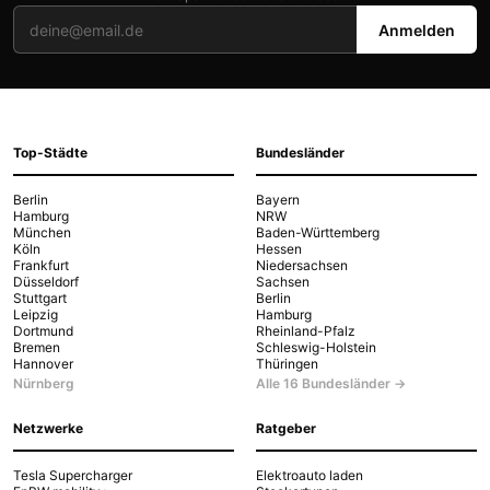
Anmelden
Top-Städte
Bundesländer
Berlin
Bayern
Hamburg
NRW
München
Baden-Württemberg
Köln
Hessen
Frankfurt
Niedersachsen
Düsseldorf
Sachsen
Stuttgart
Berlin
Leipzig
Hamburg
Dortmund
Rheinland-Pfalz
Bremen
Schleswig-Holstein
Hannover
Thüringen
Nürnberg
Alle 16 Bundesländer →
Netzwerke
Ratgeber
Tesla Supercharger
Elektroauto laden