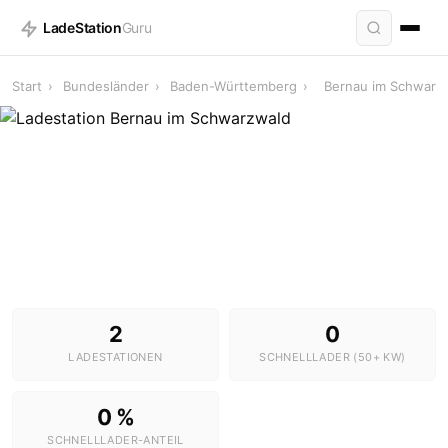
LadeStation
Guru
Start
›
Bundesländer
›
Baden-Württemberg
›
Bernau im Schwarz
Ladestationen in Bernau im Schwarzwald
2 Stationen · 0 Schnelllader
2
0
LADESTATIONEN
SCHNELLLADER (50+ KW)
0 %
SCHNELLLADER-ANTEIL