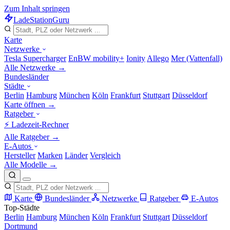
Zum Inhalt springen
LadeStation
Guru
Karte
Netzwerke
Tesla Supercharger
EnBW mobility+
Ionity
Allego
Mer (Vattenfall)
Alle Netzwerke →
Bundesländer
Städte
Berlin
Hamburg
München
Köln
Frankfurt
Stuttgart
Düsseldorf
Karte öffnen →
Ratgeber
⚡ Ladezeit-Rechner
Alle Ratgeber →
E-Autos
Hersteller
Marken
Länder
Vergleich
Alle Modelle →
Karte
Bundesländer
Netzwerke
Ratgeber
E-Autos
Top-Städte
Berlin
Hamburg
München
Köln
Frankfurt
Stuttgart
Düsseldorf
Dortmund