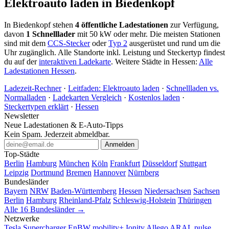
Elektroauto laden in Biedenkopf
In Biedenkopf stehen
4 öffentliche Ladestationen
zur Verfügung,
davon
1 Schnelllader
mit 50 kW oder mehr. Die meisten Stationen
sind mit dem
CCS-Stecker
oder
Typ 2
ausgerüstet und rund um die
Uhr zugänglich. Alle Standorte inkl. Leistung und Steckertyp findest
du auf der
interaktiven Ladekarte
. Weitere Städte in Hessen:
Alle
Ladestationen Hessen
.
Ladezeit-Rechner
·
Leitfaden: Elektroauto laden
·
Schnellladen vs.
Normalladen
·
Ladekarten Vergleich
·
Kostenlos laden
·
Steckertypen erklärt
·
Hessen
Newsletter
Neue Ladestationen & E-Auto-Tipps
Kein Spam. Jederzeit abmeldbar.
Anmelden
Top-Städte
Berlin
Hamburg
München
Köln
Frankfurt
Düsseldorf
Stuttgart
Leipzig
Dortmund
Bremen
Hannover
Nürnberg
Bundesländer
Bayern
NRW
Baden-Württemberg
Hessen
Niedersachsen
Sachsen
Berlin
Hamburg
Rheinland-Pfalz
Schleswig-Holstein
Thüringen
Alle 16 Bundesländer →
Netzwerke
Tesla Supercharger
EnBW mobility+
Ionity
Allego
ARAL pulse