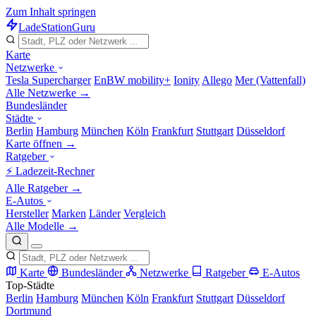
Zum Inhalt springen
LadeStation
Guru
Karte
Netzwerke
Tesla Supercharger
EnBW mobility+
Ionity
Allego
Mer (Vattenfall)
Alle Netzwerke →
Bundesländer
Städte
Berlin
Hamburg
München
Köln
Frankfurt
Stuttgart
Düsseldorf
Karte öffnen →
Ratgeber
⚡ Ladezeit-Rechner
Alle Ratgeber →
E-Autos
Hersteller
Marken
Länder
Vergleich
Alle Modelle →
Karte
Bundesländer
Netzwerke
Ratgeber
E-Autos
Top-Städte
Berlin
Hamburg
München
Köln
Frankfurt
Stuttgart
Düsseldorf
Dortmund