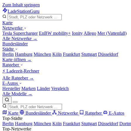
Zum Inhalt springen
LadeStation
Guru
Karte
Netzwerke
Tesla Supercharger
EnBW mobility+
Ionity
Allego
Mer (Vattenfall)
Alle Netzwerke →
Bundesländer
Städte
Berlin
Hamburg
München
Köln
Frankfurt
Stuttgart
Düsseldorf
Karte öffnen →
Ratgeber
⚡ Ladezeit-Rechner
Alle Ratgeber →
E-Autos
Hersteller
Marken
Länder
Vergleich
Alle Modelle →
Karte
Bundesländer
Netzwerke
Ratgeber
E-Autos
Top-Städte
Berlin
Hamburg
München
Köln
Frankfurt
Stuttgart
Düsseldorf
Dort
Top-Netzwerke