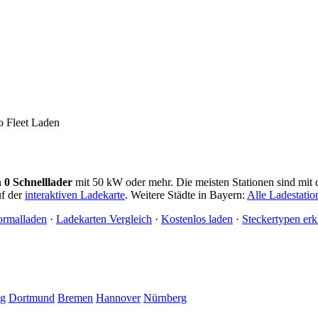
n
0 Schnelllader
mit 50 kW oder mehr. Die meisten Stationen sind mit
uf der
interaktiven Ladekarte
. Weitere Städte in Bayern:
Alle Ladestati
ormalladen
·
Ladekarten Vergleich
·
Kostenlos laden
·
Steckertypen erk
ig
Dortmund
Bremen
Hannover
Nürnberg