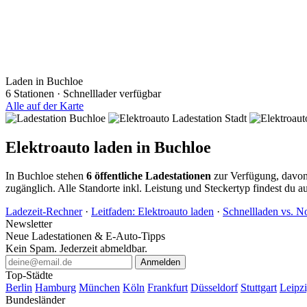
Laden in Buchloe
6 Stationen · Schnelllader verfügbar
Alle auf der Karte
Elektroauto laden in Buchloe
In Buchloe stehen
6 öffentliche Ladestationen
zur Verfügung, davo
zugänglich. Alle Standorte inkl. Leistung und Steckertyp findest du a
Ladezeit-Rechner
·
Leitfaden: Elektroauto laden
·
Schnellladen vs. N
Newsletter
Neue Ladestationen & E-Auto-Tipps
Kein Spam. Jederzeit abmeldbar.
Anmelden
Top-Städte
Berlin
Hamburg
München
Köln
Frankfurt
Düsseldorf
Stuttgart
Leipz
Bundesländer