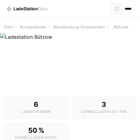
LadeStation
Guru
Start
›
Bundesländer
›
Mecklenburg-Vorpommern
›
Bützow
Ladestationen in Bützow
6 Stationen · 3 Schnelllader
6
3
LADESTATIONEN
SCHNELLLADER (50+ KW)
50 %
SCHNELLLADER-ANTEIL