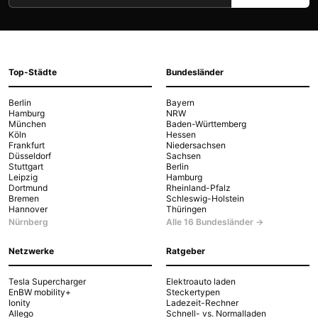
Top-Städte
Bundesländer
Berlin
Bayern
Hamburg
NRW
München
Baden-Württemberg
Köln
Hessen
Frankfurt
Niedersachsen
Düsseldorf
Sachsen
Stuttgart
Berlin
Leipzig
Hamburg
Dortmund
Rheinland-Pfalz
Bremen
Schleswig-Holstein
Hannover
Thüringen
Nürnberg
Alle 16 Bundesländer →
Netzwerke
Ratgeber
Tesla Supercharger
Elektroauto laden
EnBW mobility+
Steckertypen
Ionity
Ladezeit-Rechner
Allego
Schnell- vs. Normalladen