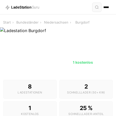
LadeStation
Guru
Start
›
Bundesländer
›
Niedersachsen
›
Burgdorf
Ladestationen in Burgdorf
8 Stationen · 2 Schnelllader ·
1 kostenlos
8
2
LADESTATIONEN
SCHNELLLADER (50+ KW)
1
25 %
KOSTENLOS
SCHNELLLADER-ANTEIL