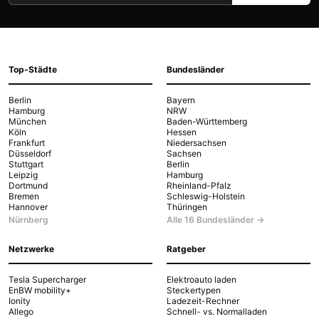
Top-Städte
Bundesländer
Berlin
Bayern
Hamburg
NRW
München
Baden-Württemberg
Köln
Hessen
Frankfurt
Niedersachsen
Düsseldorf
Sachsen
Stuttgart
Berlin
Leipzig
Hamburg
Dortmund
Rheinland-Pfalz
Bremen
Schleswig-Holstein
Hannover
Thüringen
Nürnberg
Alle 16 Bundesländer →
Netzwerke
Ratgeber
Tesla Supercharger
Elektroauto laden
EnBW mobility+
Steckertypen
Ionity
Ladezeit-Rechner
Allego
Schnell- vs. Normalladen