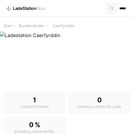
LadeStation
Guru
Start
›
Bundesländer
›
Caerfyrddin
Ladestationen in Caerfyrddin
1 Stationen · 0 Schnelllader
1
0
LADESTATIONEN
SCHNELLLADER (50+ KW)
0 %
SCHNELLLADER-ANTEIL