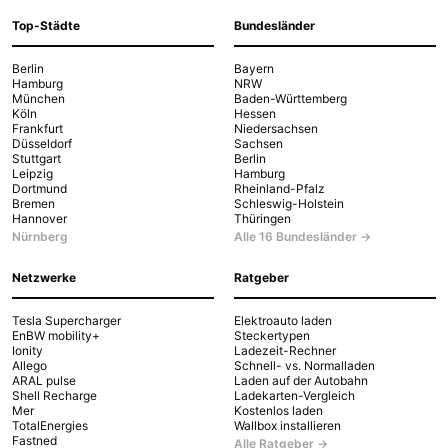
Top-Städte
Bundesländer
Berlin
Bayern
Hamburg
NRW
München
Baden-Württemberg
Köln
Hessen
Frankfurt
Niedersachsen
Düsseldorf
Sachsen
Stuttgart
Berlin
Leipzig
Hamburg
Dortmund
Rheinland-Pfalz
Bremen
Schleswig-Holstein
Hannover
Thüringen
Nürnberg
Alle 16 Bundesländer →
Netzwerke
Ratgeber
Tesla Supercharger
Elektroauto laden
EnBW mobility+
Steckertypen
Ionity
Ladezeit-Rechner
Allego
Schnell- vs. Normalladen
ARAL pulse
Laden auf der Autobahn
Shell Recharge
Ladekarten-Vergleich
Mer
Kostenlos laden
TotalEnergies
Wallbox installieren
Fastned
Alle Ratgeber →