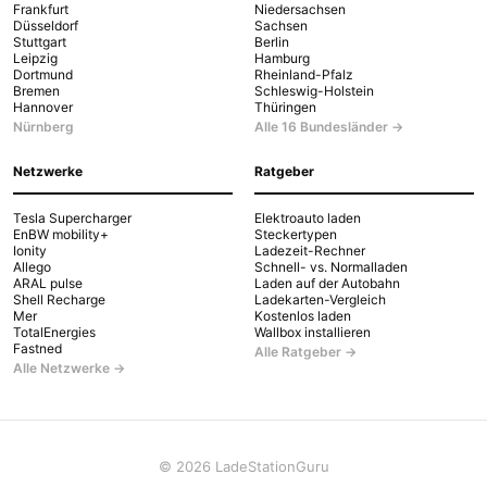
Frankfurt
Niedersachsen
Düsseldorf
Sachsen
Stuttgart
Berlin
Leipzig
Hamburg
Dortmund
Rheinland-Pfalz
Bremen
Schleswig-Holstein
Hannover
Thüringen
Nürnberg
Alle 16 Bundesländer →
Netzwerke
Ratgeber
Tesla Supercharger
Elektroauto laden
EnBW mobility+
Steckertypen
Ionity
Ladezeit-Rechner
Allego
Schnell- vs. Normalladen
ARAL pulse
Laden auf der Autobahn
Shell Recharge
Ladekarten-Vergleich
Mer
Kostenlos laden
TotalEnergies
Wallbox installieren
Fastned
Alle Ratgeber →
Alle Netzwerke →
© 2026 LadeStationGuru