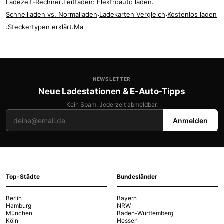
Ladezeit-Rechner
·
Leitfaden: Elektroauto laden
·
Schnellladen vs. Normalladen
·
Ladekarten Vergleich
·
Kostenlos laden
·
Steckertypen erklärt
·
Ma
NEWSLETTER
Neue Ladestationen & E-Auto-Tipps
Kein Spam. Jederzeit abmeldbar.
Anmelden
Top-Städte
Bundesländer
Berlin
Bayern
Hamburg
NRW
München
Baden-Württemberg
Köln
Hessen