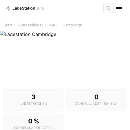
LadeStation
Guru
Start
›
Bundesländer
›
Ma
›
Cambridge
Ladestationen in Cambridge
3 Stationen · 0 Schnelllader
3
0
LADESTATIONEN
SCHNELLLADER (50+ KW)
0 %
SCHNELLLADER-ANTEIL