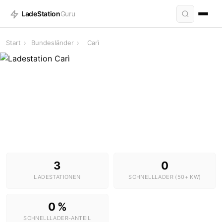
LadeStation
Guru
Start
›
Bundesländer
›
Carì
Ladestationen in Carì
3 Stationen · 0 Schnelllader
3
0
LADESTATIONEN
SCHNELLLADER (50+ KW)
0 %
SCHNELLLADER-ANTEIL