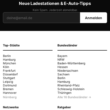
Neue Ladestationen & E-Auto-Tipps
Kein Spam. Jederzeit abmeldbar.
Anmelden
Top-Städte
Bundesländer
Berlin
Bayern
Hamburg
NRW
München
Baden-Württemberg
Köln
Hessen
Frankfurt
Niedersachsen
Düsseldorf
Sachsen
Stuttgart
Berlin
Leipzig
Hamburg
Dortmund
Rheinland-Pfalz
Bremen
Schleswig-Holstein
Hannover
Thüringen
Nürnberg
Alle 16 Bundesländer →
Netzwerke
Ratgeber