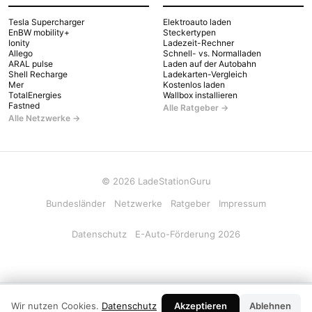
Tesla Supercharger
Elektroauto laden
EnBW mobility+
Steckertypen
Ionity
Ladezeit-Rechner
Allego
Schnell- vs. Normalladen
ARAL pulse
Laden auf der Autobahn
Shell Recharge
Ladekarten-Vergleich
Mer
Kostenlos laden
TotalEnergies
Wallbox installieren
Fastned
Alle Ratgeber →
Alle Netzwerke →
© 2026 LadeStationGuru
Bundesländer
Netzwerke
Ratgeber
Impressum
Datenschutz
E-Auto-Förderung 2026
LadeStationGuru App
×
Wir nutzen Cookies.
Datenschutz
Akzeptieren
Installieren
Ablehnen
Kostenlos · Offline · Kein Login