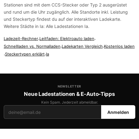
Stationen sind mit dem
CCS-Stecker
oder
Typ 2
ausgerüstet
und rund um die Uhr zugänglich. Alle Standorte inkl. Leistung
und Steckertyp findest du auf der
interaktiven Ladekarte
.
Weitere Städte in Ia:
Alle Ladestationen Ia
.
Ladezeit-Rechner
·
Leitfaden: Elektroauto laden
·
Schnellladen vs. Normalladen
·
Ladekarten Vergleich
·
Kostenlos laden
·
Steckertypen erklärt
·
Ia
NEWSLETTER
Neue Ladestationen & E-Auto-Tipps
Kein Spam. Jederzeit abmeldbar.
Anmelden