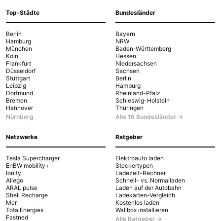
Top-Städte
Bundesländer
Berlin
Bayern
Hamburg
NRW
München
Baden-Württemberg
Köln
Hessen
Frankfurt
Niedersachsen
Düsseldorf
Sachsen
Stuttgart
Berlin
Leipzig
Hamburg
Dortmund
Rheinland-Pfalz
Bremen
Schleswig-Holstein
Hannover
Thüringen
Nürnberg
Alle 16 Bundesländer →
Netzwerke
Ratgeber
Tesla Supercharger
Elektroauto laden
EnBW mobility+
Steckertypen
Ionity
Ladezeit-Rechner
Allego
Schnell- vs. Normalladen
ARAL pulse
Laden auf der Autobahn
Shell Recharge
Ladekarten-Vergleich
Mer
Kostenlos laden
TotalEnergies
Wallbox installieren
Fastned
Alle Ratgeber →