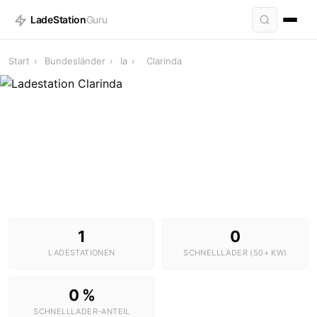
LadeStation
Guru
Start
›
Bundesländer
›
Ia
›
Clarinda
Ladestationen in Clarinda
1 Stationen · 0 Schnelllader
1
0
LADESTATIONEN
SCHNELLLADER (50+ KW)
0 %
SCHNELLLADER-ANTEIL