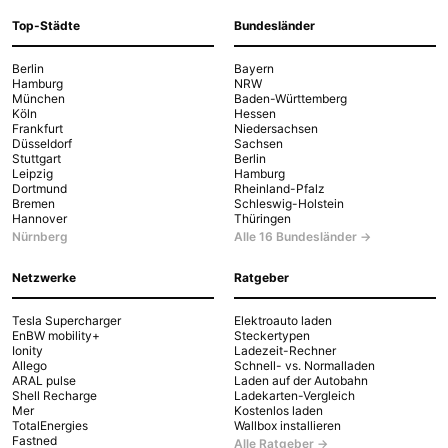
Top-Städte
Bundesländer
Berlin
Bayern
Hamburg
NRW
München
Baden-Württemberg
Köln
Hessen
Frankfurt
Niedersachsen
Düsseldorf
Sachsen
Stuttgart
Berlin
Leipzig
Hamburg
Dortmund
Rheinland-Pfalz
Bremen
Schleswig-Holstein
Hannover
Thüringen
Nürnberg
Alle 16 Bundesländer →
Netzwerke
Ratgeber
Tesla Supercharger
Elektroauto laden
EnBW mobility+
Steckertypen
Ionity
Ladezeit-Rechner
Allego
Schnell- vs. Normalladen
ARAL pulse
Laden auf der Autobahn
Shell Recharge
Ladekarten-Vergleich
Mer
Kostenlos laden
TotalEnergies
Wallbox installieren
Fastned
Alle Ratgeber →