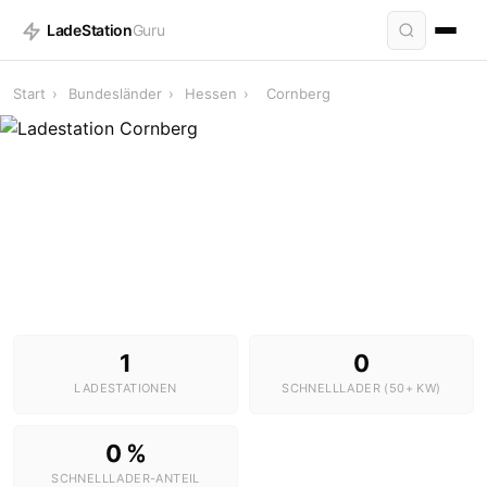
LadeStation
Guru
Start
›
Bundesländer
›
Hessen
›
Cornberg
Ladestationen in Cornberg
1 Stationen · 0 Schnelllader
1
0
LADESTATIONEN
SCHNELLLADER (50+ KW)
0 %
SCHNELLLADER-ANTEIL