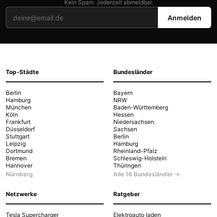
Kein Spam. Jederzeit abmeldbar.
Anmelden
Top-Städte
Bundesländer
Berlin
Bayern
Hamburg
NRW
München
Baden-Württemberg
Köln
Hessen
Frankfurt
Niedersachsen
Düsseldorf
Sachsen
Stuttgart
Berlin
Leipzig
Hamburg
Dortmund
Rheinland-Pfalz
Bremen
Schleswig-Holstein
Hannover
Thüringen
Nürnberg
Alle 16 Bundesländer →
Netzwerke
Ratgeber
Tesla Supercharger
Elektroauto laden