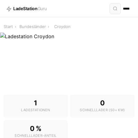
LadeStation
Guru
Start
›
Bundesländer
›
Croydon
Ladestationen in Croydon
1 Stationen · 0 Schnelllader
1
0
LADESTATIONEN
SCHNELLLADER (50+ KW)
0 %
SCHNELLLADER-ANTEIL