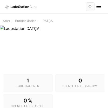
LadeStation
Guru
Start
›
Bundesländer
›
DATÇA
Ladestationen in DATÇA
1 Stationen · 0 Schnelllader
1
0
LADESTATIONEN
SCHNELLLADER (50+ KW)
0 %
SCHNELLLADER-ANTEIL