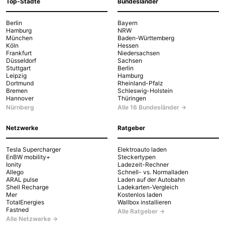
Top-Städte
Bundesländer
Berlin
Bayern
Hamburg
NRW
München
Baden-Württemberg
Köln
Hessen
Frankfurt
Niedersachsen
Düsseldorf
Sachsen
Stuttgart
Berlin
Leipzig
Hamburg
Dortmund
Rheinland-Pfalz
Bremen
Schleswig-Holstein
Hannover
Thüringen
Nürnberg
Alle 16 Bundesländer →
Netzwerke
Ratgeber
Tesla Supercharger
Elektroauto laden
EnBW mobility+
Steckertypen
Ionity
Ladezeit-Rechner
Allego
Schnell- vs. Normalladen
ARAL pulse
Laden auf der Autobahn
Shell Recharge
Ladekarten-Vergleich
Mer
Kostenlos laden
TotalEnergies
Wallbox installieren
Fastned
Alle Ratgeber →
Alle Netzwerke →