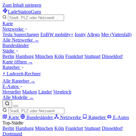
Zum Inhalt springen
LadeStation
Guru
Karte
Netzwerke
Tesla Supercharger
EnBW mobility+
Ionity
Allego
Mer (Vattenfall)
Alle Netzwerke →
Bundesländer
Städte
Berlin
Hamburg
München
Köln
Frankfurt
Stuttgart
Düsseldorf
Karte öffnen →
Ratgeber
⚡ Ladezeit-Rechner
Alle Ratgeber →
E-Autos
Hersteller
Marken
Länder
Vergleich
Alle Modelle →
Karte
Bundesländer
Netzwerke
Ratgeber
E-Autos
Top-Städte
Berlin
Hamburg
München
Köln
Frankfurt
Stuttgart
Düsseldorf
Dortmund