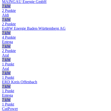
MAINGAU Energie GmbH
7 kW
2 Punkte
Aldi
7 kW
2 Punkte
EnBW Energie Baden-Württemberg AG
7 kW
4 Punkte
Entega
7 kW
2 Punkte
Aral
7 kW
1 Punkt
Aral
7 kW
1 Punkt
ERD Kreis Offenbach
7 kW
1 Punkt
Entega
7 kW
1 Punkt
CutPower