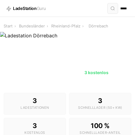
LadeStation
Guru
Start
›
Bundesländer
›
Rheinland-Pfalz
›
Dörrebach
Ladestationen in Dörrebach
3 Stationen · 3 Schnelllader ·
3 kostenlos
3
3
LADESTATIONEN
SCHNELLLADER (50+ KW)
3
100 %
KOSTENLOS
SCHNELLLADER-ANTEIL