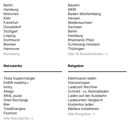
Berlin
Bayern
Hamburg
NRW
München
Baden-Württemberg
Köln
Hessen
Frankfurt
Niedersachsen
Düsseldorf
Sachsen
Stuttgart
Berlin
Leipzig
Hamburg
Dortmund
Rheinland-Pfalz
Bremen
Schleswig-Holstein
Hannover
Thüringen
Nürnberg
Alle 16 Bundesländer →
Netzwerke
Ratgeber
Tesla Supercharger
Elektroauto laden
EnBW mobility+
Steckertypen
Ionity
Ladezeit-Rechner
Allego
Schnell- vs. Normalladen
ARAL pulse
Laden auf der Autobahn
Shell Recharge
Ladekarten-Vergleich
Mer
Kostenlos laden
TotalEnergies
Wallbox installieren
Fastned
Alle Ratgeber →
Alle Netzwerke →