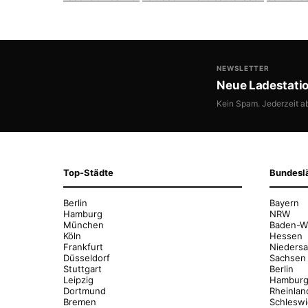
NEWSLETTER
Neue Ladestati
Kein Spam. Jederzeit a
Top-Städte
Bundesl
Berlin
Bayern
Hamburg
NRW
München
Baden-W
Köln
Hessen
Frankfurt
Nieders
Düsseldorf
Sachsen
Stuttgart
Berlin
Leipzig
Hambur
Dortmund
Rheinlan
Bremen
Schleswi