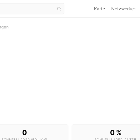
Karte
Netzwerke
ngen
Ladestationen in Eberdingen
2 Stationen · 0 Schnelllader
0
0 %
SCHNELLLADER (50+ KW)
SCHNELLLADER-ANTEIL