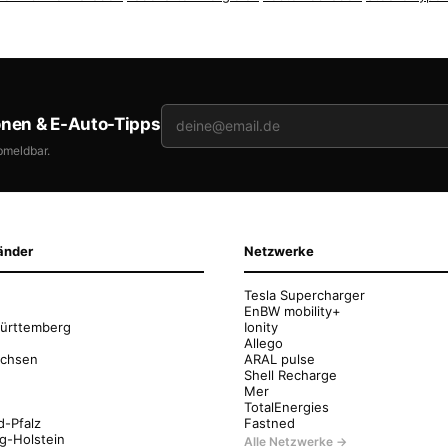
onen & E-Auto-Tipps
bmeldbar.
änder
Netzwerke
Tesla Supercharger
EnBW mobility+
ürttemberg
Ionity
Allego
achsen
ARAL pulse
Shell Recharge
Mer
g
TotalEnergies
d-Pfalz
Fastned
g-Holstein
Alle Netzwerke →