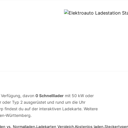
 Verfügung, davon
0 Schnelllader
mit 50 kW oder
r
oder
Typ 2
ausgerüstet und rund um die Uhr
yp findest du auf der
interaktiven Ladekarte
. Weitere
den-Württemberg
.
den vs. Normalladen
·
Ladekarten Vergleich
·
Kostenlos laden
·
Steckertypen