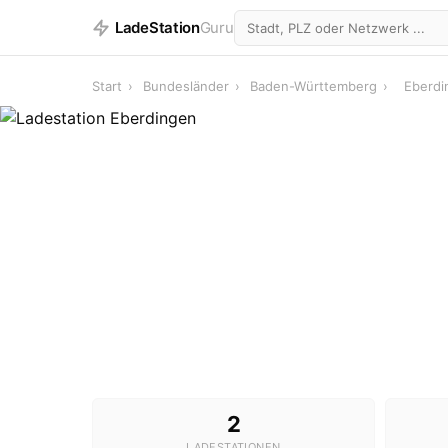
LadeStation
Guru
Start
›
Bundesländer
›
Baden-Württemberg
›
Eberdi
2
LADESTATIONEN