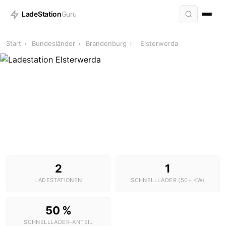
LadeStation
Guru
Start
›
Bundesländer
›
Brandenburg
›
Elsterwerda
Ladestationen in Elsterwerda
2 Stationen · 1 Schnelllader
2
1
LADESTATIONEN
SCHNELLLADER (50+ KW)
50 %
SCHNELLLADER-ANTEIL