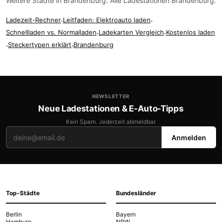
Weitere Städte in Brandenburg:
Alle Ladestationen Brandenburg
.
Ladezeit-Rechner
·
Leitfaden: Elektroauto laden
·
Schnellladen vs. Normalladen
·
Ladekarten Vergleich
·
Kostenlos laden
·
Steckertypen erklärt
·
Brandenburg
NEWSLETTER
Neue Ladestationen & E-Auto-Tipps
Kein Spam. Jederzeit abmeldbar.
Anmelden
Top-Städte
Bundesländer
Berlin
Bayern
Hamburg
NRW