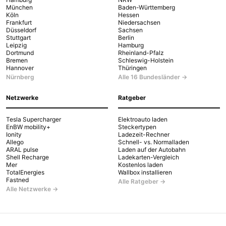
München
Baden-Württemberg
Köln
Hessen
Frankfurt
Niedersachsen
Düsseldorf
Sachsen
Stuttgart
Berlin
Leipzig
Hamburg
Dortmund
Rheinland-Pfalz
Bremen
Schleswig-Holstein
Hannover
Thüringen
Nürnberg
Alle 16 Bundesländer →
Netzwerke
Ratgeber
Tesla Supercharger
Elektroauto laden
EnBW mobility+
Steckertypen
Ionity
Ladezeit-Rechner
Allego
Schnell- vs. Normalladen
ARAL pulse
Laden auf der Autobahn
Shell Recharge
Ladekarten-Vergleich
Mer
Kostenlos laden
TotalEnergies
Wallbox installieren
Fastned
Alle Ratgeber →
Alle Netzwerke →