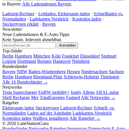
in Bayern:
Alle Ladestationen Bayern
.
Ladezeit-Rechner
·
Leitfaden: Elektroauto laden
·
Schnellladen vs.
Normalladen
·
Ladekarten Vergleich
·
Kostenlos laden
·
Steckertypen erklärt
·
Bayern
Newsletter
Neue Ladestationen & E-Auto-Tipps
Kein Spam. Jederzeit abmeldbar.
Anmelden
Top-Städte
Berlin
Hamburg
München
Köln
Frankfurt
Düsseldorf
Stuttgart
Leipzig
Dortmund
Bremen
Hannover
Nürnberg
Bundesländer
Bayern
NRW
Baden-Württemberg
Hessen
Niedersachsen
Sachsen
Berlin
Hamburg
Rheinland-Pfalz
Schleswig-Holstein
Thüringen
Alle 16 Bundesländer →
Netzwerke
Tesla Supercharger
EnBW mobility+
Ionity
Allego
ARAL pulse
Shell Recharge
Mer
TotalEnergies
Fastned
Alle Netzwerke →
Ratgeber
Elektroauto laden
Steckertypen
Ladezeit-Rechner
Schnell- vs.
Normalladen
Laden auf der Autobahn
Ladekarten-Vergleich
Kostenlos laden
Wallbox installieren
Alle Ratgeber →
© 2026 LadeStationGuru
Bundesländer
Netzwerke
Ratgeber
Impressum
Datenschutz
E-Auto-