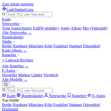
Zum Inhalt springen
LadeStation
Guru
Karte
Netzwerke
Tesla Supercharger
EnBW mobility+
Ionity
Allego
Mer (Vattenfall)
Alle Netzwerke →
Bundesländer
Städte
Berlin
Hamburg
München
Köln
Frankfurt
Stuttgart
Düsseldorf
Karte öffnen →
Ratgeber
⚡ Ladezeit-Rechner
Alle Ratgeber →
E-Autos
Hersteller
Marken
Länder
Vergleich
Alle Modelle →
Karte
Bundesländer
Netzwerke
Ratgeber
E-Autos
Top-Städte
Berlin
Hamburg
München
Köln
Frankfurt
Stuttgart
Düsseldorf
Dortmund